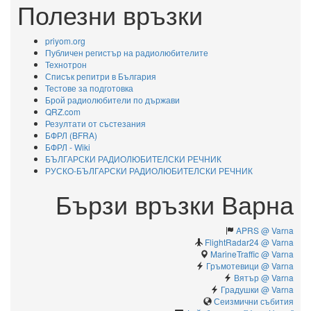
Полезни връзки
priyom.org
Публичен регистър на радиолюбителите
Технотрон
Списък репитри в България
Тестове за подготовка
Брой радиолюбители по държави
QRZ.com
Резултати от състезания
БФРЛ (BFRA)
БФРЛ - Wiki
БЪЛГАРСКИ РАДИОЛЮБИТЕЛСКИ РЕЧНИК
РУСКО-БЪЛГАРСКИ РАДИОЛЮБИТЕЛСКИ РЕЧНИК
Бързи връзки Варна
APRS @ Varna
FlightRadar24 @ Varna
MarineTraffic @ Varna
Гръмотевици @ Varna
Вятър @ Varna
Градушки @ Varna
Сеизмични събития