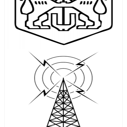
exalibur
06/09/2024
11:27 AM
А аз си мислех че си иска специална антена за обхват
220-260 мхз
Acho
06/15/2024
5:44 AM
Здравейте всички.
Acho
07/10/2024
7:41 AM
Няма ги "всички", сигурно слушат ефира.
LZ2DNR
12/07/2024
7:44 PM
LZ0VNA ли е активният рипитър в момента?
Acho
12/25/2024
10:13 AM
Честито Рождество Христово ! на всички.
Acho
12/31/2024
12:15 PM
Весело посрещане на Новата 2025 година от мен.