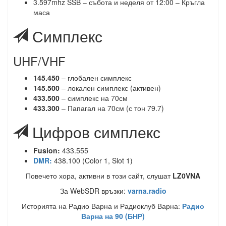
3.597mhz SSB – събота и неделя от 12:00 – Кръгла
GaVol
05/25/2025
8:08 AM
маса
Моля, кажете ми кога са изпитите за Варна през 2025
Симплекс
г. Благодаря
Acho
10/05/2025
8:54 AM
UHF/VHF
Никой не гледа тук, или на никой не му се пише.
145.450
– глобален симплекс
Acho
12/13/2025
11:10 AM
145.500
– локален симплекс (активен)
433.500
– симплекс на 70см
май никой не влиза тук, и не пише и една дума.
433.300
– Папагал на 70см (с тон 79.7)
Acho
12/24/2025
6:34 AM
Цифров симплекс
Весели празници на всички. Живи, здрави и много
щастливи.
Fusion:
433.555
DMR:
438.100 (Color 1, Slot 1)
Acho
01/01/2026
1:46 AM
Повечето хора, активни в този сайт, слушат
LZ0VNA
Честита новата година.
За WebSDR връзки:
varna.radio
progamer69
01/06/2026
1:17 PM
Историята на Радио Варна и Радиоклуб Варна:
Радио
Варна на 90 (БНР)
Честита нова година!!!!!!!