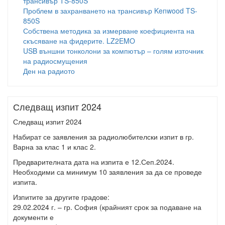
трансивър TS-850S
Проблем в захранването на трансивър Kenwood TS-
850S
Собствена методика за измерване коефициента на
скъсяване на фидерите. LZ2EMO
USB външни тонколони за компютър – голям източник
на радиосмущения
Ден на радиото
Следващ изпит 2024
Следващ изпит 2024
Набират се заявления за радиолюбителски изпит в гр.
Варна за клас 1 и клас 2.
Предварителната дата на изпита е 12.Сеп.2024.
Необходими са минимум 10 заявления за да се проведе
изпита.
Изпитите за другите градове:
29.02.2024 г. – гр. София (крайният срок за подаване на
документи е