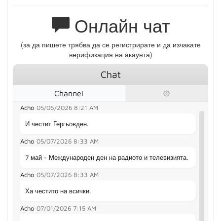
Acho
01/07/2026
3:29 PM
Онлайн чат
Живи и здрави.
Acho
04/10/2026
11:18 AM
(за да пишете трябва да се регистрирате и да изчакате
верификация на акаунта)
Ей, тръгна сайта. След толкова време в неизвестност.
Chat
Acho
04/12/2026
6:39 AM
Честит празник на всички.
Channel
Acho
05/06/2026
8:21 AM
И честит Гергьовден.
Acho
05/07/2026
8:33 AM
7 май - Международен ден на радиото и телевизията.
Acho
05/07/2026
8:33 AM
Ха честито на всички.
Acho
07/01/2026
7:15 AM