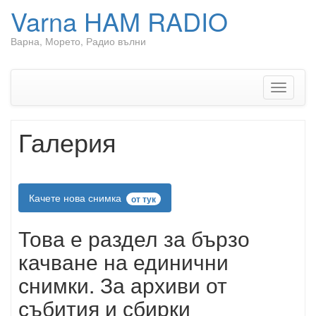
Varna HAM RADIO
Варна, Морето, Радио вълни
Skip
to
content
Toggle
navigati
Галерия
Качете нова снимка
от тук
Това е раздел за бързо
качване на единични
снимки. За архиви от
събития и сбирки