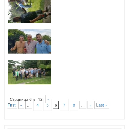
Страница 6 от 12
«
First
«
...
4
5
6
7
8
...
»
Last »