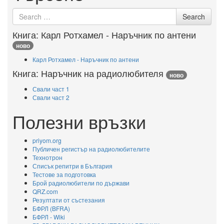
Search
Search
for
Книга: Карл Ротхамел - Наръчник по антени
ново
Карл Ротхамел - Наръчник по антени
Книга: Наръчник на радиолюбителя
ново
Свали част 1
Свали част 2
Полезни връзки
priyom.org
Публичен регистър на радиолюбителите
Технотрон
Списък репитри в България
Тестове за подготовка
Брой радиолюбители по държави
QRZ.com
Резултати от състезания
БФРЛ (BFRA)
БФРЛ - Wiki