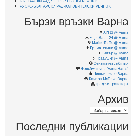
БЪЛГАРСКИ РАДИОЛЮБИТЕЛСКИ РЕЧНИК
РУСКО-БЪЛГАРСКИ РАДИОЛЮБИТЕЛСКИ РЕЧНИК
Бързи връзки Варна
APRS @ Varna
FlightRadar24 @ Varna
MarineTraffic @ Varna
Гръмотевици @ Varna
Вятър @ Varna
Градушки @ Varna
Сеизмични събития
Фейсбук група "VarnaHams"
Чешми около Варна
Камерa McDrive Варна
Градски транспорт
Архив
Архив
Последни публикации