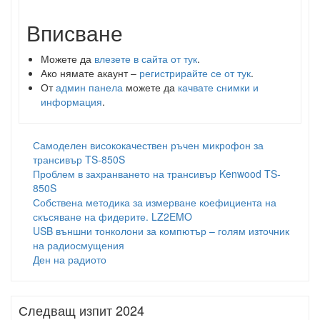
Вписване
Можете да
влезете в сайта от тук
.
Ако нямате акаунт –
регистрирайте се от тук
.
От
админ панела
можете да
качвате снимки и
информация
.
Самоделен висококачествен ръчен микрофон за
трансивър TS-850S
Проблем в захранването на трансивър Kenwood TS-
850S
Собствена методика за измерване коефициента на
скъсяване на фидерите. LZ2EMO
USB външни тонколони за компютър – голям източник
на радиосмущения
Ден на радиото
Следващ изпит 2024