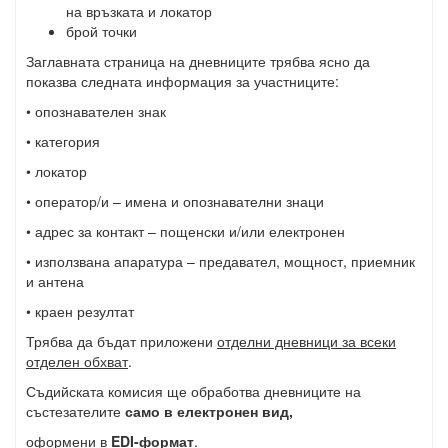
на връзката и локатор
брой точки
Заглавната страница на дневниците трябва ясно да
показва следната информация за участниците:
• опознавателен знак
• категория
• локатор
• оператор/и – имена и опознавателни знаци
• адрес за контакт – пощенски и/или електронен
• използвана апаратура – предавател, мощност, приемник
и антена
• краен резултат
Трябва да бъдат приложени
отделни дневници за всеки
отделен обхват
.
Съдийската комисия ще обработва дневниците на
състезателите
само в електронен вид,
оформени в
EDI-формат
.