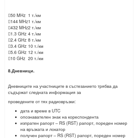

50 MHz
1 т./км

144 MHz
1 т./км

432 MHz
2 т./км

1.3 GHz
4 т./км

2.4 GHz
8 т./км

3.4 GHz
10 т./км

5.6 GHz
12 т./км

10 GHz
20 т./км
8.Дневници.
Дневниците на участниците в състезанието трябва да
съдържат следната информация за
проведените от тях радиовръзки:
дата и време в UTC
опознавателен знак на кореспондента
изпратен рапорт – RS (RST) рапорт, пореден номер
на връзката и локатор
получен рапорт – RS (RST) рапорт, пореден номер