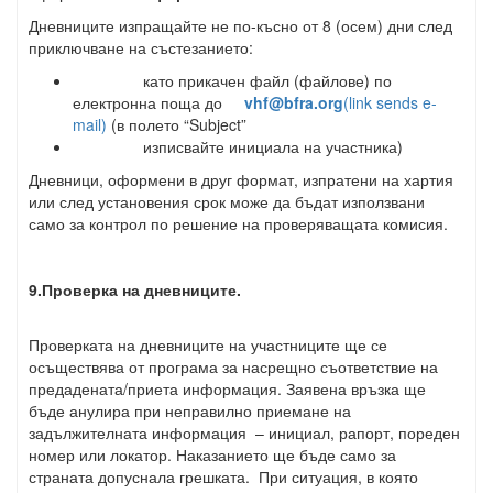
Дневниците изпращайте не по-късно от 8 (осем) дни след
приключване на състезанието:
като прикачен файл (файлове) по
електронна поща до
vhf@bfra.org
(link sends e-
mail)
(в полето “Subject”
изписвайте инициала на участника)
Дневници, оформени в друг формат, изпратени на хартия
или след установения срок може да бъдат използвани
само за контрол по решение на проверяващата комисия.
9.Проверка на дневниците.
Проверката на дневниците на участниците ще се
осъществява от програма за насрещно съответствие на
предадената/приета информация. Заявена връзка ще
бъде анулира при неправилно приемане на
задължителната информация – инициал, рапорт, пореден
номер или локатор. Наказанието ще бъде само за
страната допуснала грешката. При ситуация, в която