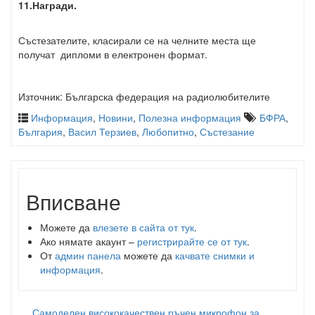
11.Награди.
Състезателите, класирали се на челните места ще
получат дипломи в електронен формат.
Източник: Българска федерация на радиолюбителите
Информация
,
Новини
,
Полезна информация
БФРА
,
България
,
Васил Терзиев
,
Любопитно
,
Състезание
Вписване
Можете да
влезете в сайта от тук
.
Ако нямате акаунт –
регистрирайте се от тук
.
От
админ панела
можете да
качвате снимки и
информация
.
Самоделен висококачествен ръчен микрофон за