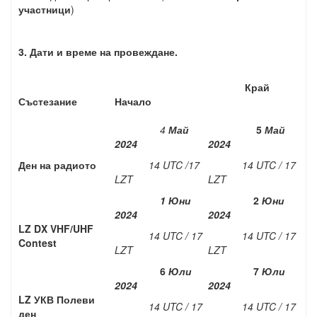
участници
)
3. Дати и време на провеждане.
Край
Състезание
Начало
4
Май
5
Май
2024
2024
Ден на радиото
14 UTC /17
14 UTC / 17
LZT
LZT
1
Юни
2
Юни
2024
2024
LZ DX VHF/UHF
14
UTC
/ 17
14
UTC
/ 17
Contest
LZT
LZT
6
Ю
л
и
7
Ю
л
и
2024
2024
LZ УКВ Полеви
14
UTC
/ 17
14
UTC
/ 17
ден