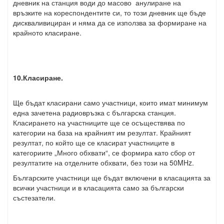
дневник на станция води до масово анулиране на
връзките на кореспондентите си, то този дневник ще бъде
дискваливициран и няма да се използва за формиране на
крайното класиране.
10.Класиране.
Ще бъдат класирани само участници, които имат минимум
една зачетена радиовръзка с българска станция.
Класирането на участниците ще се осъществява по
категории на база на крайният им резултат. Крайният
резултат, по който ще се класират участниците в
категориите „Много обхвати“, се формира като сбор от
резултатите на отделните обхвати, без този на 50MHz.
Българските участници ще бъдат включени в класацията за
всички участници и в класацията само за български
състезатели.