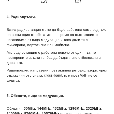
LZT
LZT
4. Радиовръзки.
Всяка радиостанция може да бъде работена само веднъж,
на всеки един от обхватите по време на състезанието –
независимо от вида модулация и това дали тя е
фиксирана, портативна или мобилна.
Ако радиостанция е работена повече от един път, то
повторените връзки трябва да бъдат ясно отбелязани в
дневника.
Радиовръзки, направени през активни ретранслатори, чрез
отражения от Луната, cross-band, или през VoIP не се
зачитат.
5. Обхвати, видове модулация.
Обхвати :
50MHz, 144MHz, 432MHz, 1296MHz, 2320
MHz,
3400MHz, 5760MHz, 10576MHz
съгласно честотния план