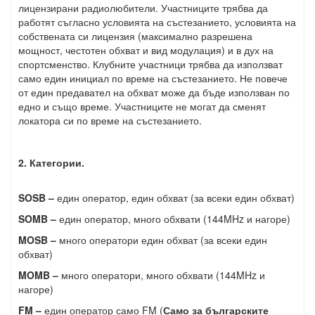
лицензирани радиолюбители. Участниците трябва да
работят съгласно условията на състезанието, условията на
собствената си лицензия (максимално разрешена
мощност, честотен обхват и вид модулация) и в дух на
спортсменство. Клубните участници трябва да използват
само един инициал по време на състезанието. Не повече
от един предавател на обхват може да бъде използван по
едно и също време. Участниците не могат да сменят
локатора си по време на състезанието.
2. Категории.
SOSB –
един оператор, един обхват (за всеки един обхват)
SOMB –
един оператор, много обхвати (144MHz и нагоре)
MOSB –
много оператори един обхват (за всеки един
обхват)
MOMB –
много оператори, много обхвати (144MHz и
нагоре)
FM –
един оператор само FM (
Само за българските