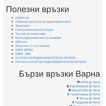
Полезни връзки
priyom.org
Публичен регистър на радиолюбителите
Технотрон
Списък репитри в България
Тестове за подготовка
Брой радиолюбители по държави
QRZ.com
Резултати от състезания
БФРЛ (BFRA)
БФРЛ - Wiki
БЪЛГАРСКИ РАДИОЛЮБИТЕЛСКИ РЕЧНИК
РУСКО-БЪЛГАРСКИ РАДИОЛЮБИТЕЛСКИ РЕЧНИК
Бързи връзки Варна
APRS @ Varna
FlightRadar24 @ Varna
MarineTraffic @ Varna
Гръмотевици @ Varna
Вятър @ Varna
Градушки @ Varna