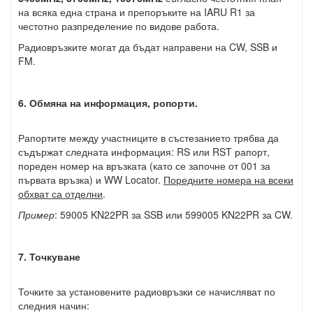
на всяка една страна и препоръките на IARU R1 за
честотно разпределение по видове работа.
Радиовръзките могат да бъдат направени на CW, SSB и
FM.
6. Обмяна на информация, ропорти.
Рапортите между участниците в състезанието трябва да
съдържат следната информация: RS или RST рапорт,
пореден номер на връзката (като се започне от 001 за
първата връзка) и WW Locator.
Поредните номера на всеки
обхват са отделни
.
Пример
: 59005 KN22PR за SSB или 599005 KN22PR за CW.
7. Точкуване
Точките за установените радиовръзки се начисляват по
следния начин: