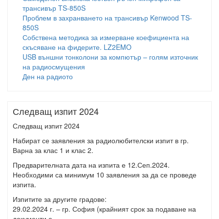
трансивър TS-850S
Проблем в захранването на трансивър Kenwood TS-
850S
Собствена методика за измерване коефициента на
скъсяване на фидерите. LZ2EMO
USB външни тонколони за компютър – голям източник
на радиосмущения
Ден на радиото
Следващ изпит 2024
Следващ изпит 2024
Набират се заявления за радиолюбителски изпит в гр.
Варна за клас 1 и клас 2.
Предварителната дата на изпита е 12.Сеп.2024.
Необходими са минимум 10 заявления за да се проведе
изпита.
Изпитите за другите градове:
29.02.2024 г. – гр. София (крайният срок за подаване на
документи е