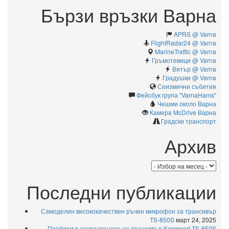
Бързи връзки Варна
APRS @ Varna
FlightRadar24 @ Varna
MarineTraffic @ Varna
Гръмотевици @ Varna
Вятър @ Varna
Градушки @ Varna
Сеизмични събития
Фейсбук група "VarnaHams"
Чешми около Варна
Камерa McDrive Варна
Градски транспорт
Архив
Архив
Последни публикации
Самоделен висококачествен ръчен микрофон за трансивър
TS-850S
март 24, 2025
Проблем в захранването на трансивър Kenwood TS-850S