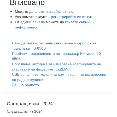
Вписване
Можете да
влезете в сайта от тук
.
Ако нямате акаунт –
регистрирайте се от тук
.
От
админ панела
можете да
качвате снимки и
информация
.
Самоделен висококачествен ръчен микрофон за
трансивър TS-850S
Проблем в захранването на трансивър Kenwood TS-
850S
Собствена методика за измерване коефициента на
скъсяване на фидерите. LZ2EMO
USB външни тонколони за компютър – голям източник
на радиосмущения
Ден на радиото
Следващ изпит 2024
Следващ изпит 2024