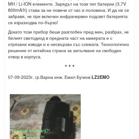
MH
/
Li-ION
елементи. Зарядът на този тип батерии (3,7V
800
mA/h
)
става за не повече от час и половина. И да не се
забравя, че при включен инфрачервен подсвет батерията
се изразходва по-бързо!
Докато този прибор беше разглобен пред мен, разбрах, че
белият светодиод в предната част на камерата е с
отрязани изводи и е несвързан със схемата. Технологично
решение от китайска страна за запълване на свободен
отвор
в корпуса.
* * *
07-09-2023г. гр.Варна инж. Емил Бучков
LZ2EMO