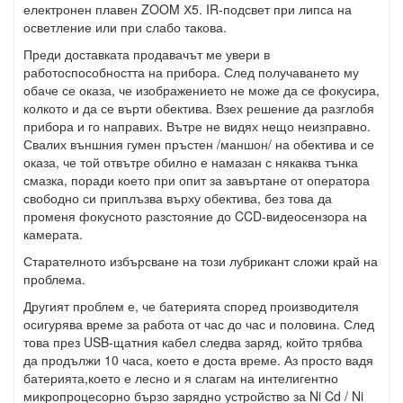
електронен плавен
ZOOM
Х5.
IR
-подсвет при липса на
осветление или при слабо такова.
Преди доставката продавачът ме увери в
работоспособността на прибора. След получаването му
обаче се оказа, че изображението не може да се фокусира,
колкото и да се върти обектива. Взех решение да разглобя
прибора и го направих. Вътре не видях нещо неизправно.
Свалих външния гумен пръстен /маншон/ на обектива и се
оказа, че той отвътре обилно е намазан с някаква тънка
смазка, поради което при опит за завъртане от оператора
свободно си приплъзва върху обектива, без това да
променя фокусното разстояние до
CCD
-видеосензора на
камерата.
Старателното избърсване на този лубрикант сложи край на
проблема.
Другият проблем е, че батерията според производителя
осигурява време за работа от час до час и половина. След
това през
USB
-щатния кабел следва заряд, който трябва
да продължи 10 часа, което е доста време. Аз просто вадя
батерията,което е лесно и я слагам на интелигентно
микропроцесорно бързо зарядно устройство за
Ni Cd
/
Ni