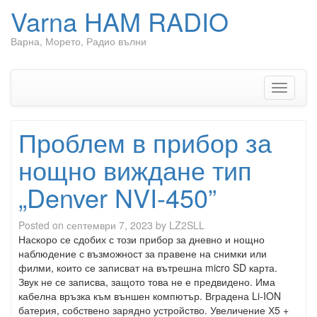
Varna HAM RADIO
Варна, Морето, Радио вълни
Skip
to
content
Toggle
navigati
Проблем в прибор за
нощно виждане тип
„Denver NVI-450”
Posted on
септември 7, 2023
by
LZ2SLL
Наскоро се сдобих с този прибор за дневно и нощно
наблюдение с възможност за правене на снимки или
филми, които се записват на вътрешна
micro SD
карта.
Звук не се записва, защото това не е предвидено. Има
кабелна връзка към външен компютър. Вградена
Li-ION
батерия, собствено зарядно устройство. Увеличение Х5 +