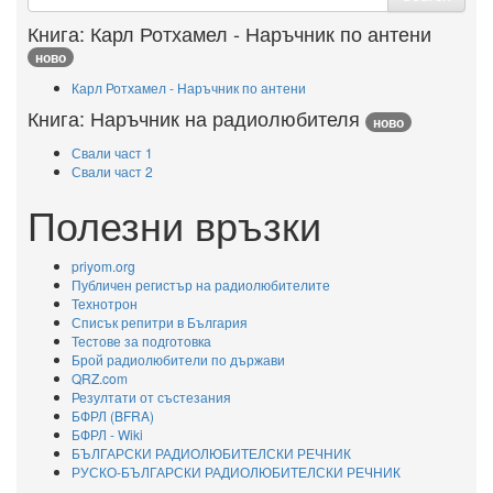
for
Книга: Карл Ротхамел - Наръчник по антени
ново
Карл Ротхамел - Наръчник по антени
Книга: Наръчник на радиолюбителя
ново
Свали част 1
Свали част 2
Полезни връзки
priyom.org
Публичен регистър на радиолюбителите
Технотрон
Списък репитри в България
Тестове за подготовка
Брой радиолюбители по държави
QRZ.com
Резултати от състезания
БФРЛ (BFRA)
БФРЛ - Wiki
БЪЛГАРСКИ РАДИОЛЮБИТЕЛСКИ РЕЧНИК
РУСКО-БЪЛГАРСКИ РАДИОЛЮБИТЕЛСКИ РЕЧНИК