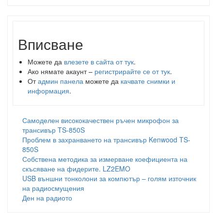
Вписване
Можете да
влезете в сайта от тук
.
Ако нямате акаунт –
регистрирайте се от тук
.
От
админ панела
можете да
качвате снимки и
информация
.
Самоделен висококачествен ръчен микрофон за
трансивър TS-850S
Проблем в захранването на трансивър Kenwood TS-
850S
Собствена методика за измерване коефициента на
скъсяване на фидерите. LZ2EMO
USB външни тонколони за компютър – голям източник
на радиосмущения
Ден на радиото