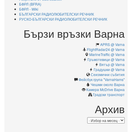
БФРЛ (BFRA)
БФРЛ - Wiki
БЪЛГАРСКИ РАДИОЛЮБИТЕЛСКИ РЕЧНИК
РУСКО-БЪЛГАРСКИ РАДИОЛЮБИТЕЛСКИ РЕЧНИК
Бързи връзки Варна
APRS @ Varna
FlightRadar24 @ Varna
MarineTraffic @ Varna
Гръмотевици @ Varna
Вятър @ Varna
Градушки @ Varna
Сеизмични събития
Фейсбук група "VarnaHams"
Чешми около Варна
Камерa McDrive Варна
Градски транспорт
Архив
Архив