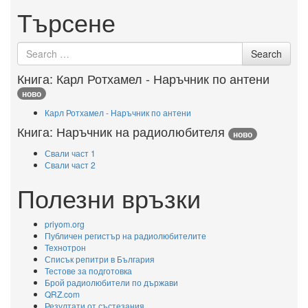
Търсене
Search
Search
for
Книга: Карл Ротхамел - Наръчник по антени
ново
Карл Ротхамел - Наръчник по антени
Книга: Наръчник на радиолюбителя
ново
Свали част 1
Свали част 2
Полезни връзки
priyom.org
Публичен регистър на радиолюбителите
Технотрон
Списък репитри в България
Тестове за подготовка
Брой радиолюбители по държави
QRZ.com
Резултати от състезания