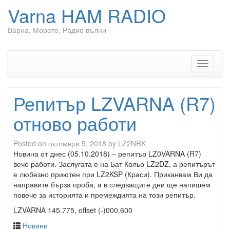
Varna HAM RADIO
Варна, Морето, Радио вълни
Skip
to
content
Toggle
navigati
Репитър LZVARNA (R7)
отново работи
Posted on
октомври 5, 2018
by
LZ2NRK
Новина от днес (05.10.2018) – репитър LZ0VARNA (R7)
вече работи. Заслугата е на Бат Кольо LZ2DZ, а репитърът
е любезно приютен при LZ2KSP (Краси). Приканвам Ви да
направите бърза проба, а в следващите дни ще напишем
повече за историята и премеждията на този репитър.
LZVARNA 145.775, offset (-)000.600
Новини