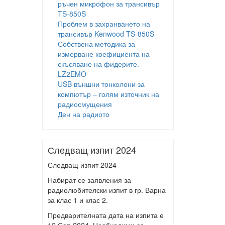
ръчен микрофон за трансивър
TS-850S
Проблем в захранването на
трансивър Kenwood TS-850S
Собствена методика за
измерване коефициента на
скъсяване на фидерите.
LZ2EMO
USB външни тонколони за
компютър – голям източник на
радиосмущения
Ден на радиото
Следващ изпит 2024
Следващ изпит 2024
Набират се заявления за
радиолюбителски изпит в гр. Варна
за клас 1 и клас 2.
Предварителната дата на изпита е