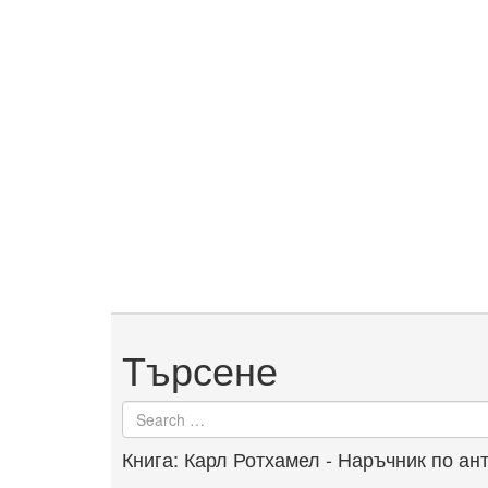
Търсене
Search
for
Книга: Карл Ротхамел - Наръчник по ан