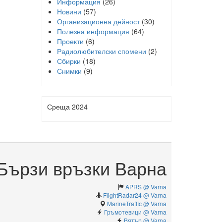
Информация
(26)
Новини
(57)
Организационна дейност
(30)
Полезна информация
(64)
Проекти
(6)
Радиолюбителски спомени
(2)
Сбирки
(18)
Снимки
(9)
Среща 2024
Бързи връзки Варна
APRS @ Varna
FlightRadar24 @ Varna
MarineTraffic @ Varna
Гръмотевици @ Varna
Вятър @ Varna