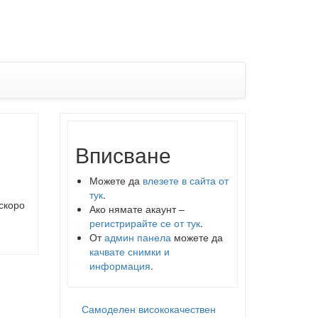
Вписване
Можете да
влезете в сайта от
тук
.
скоро
Ако нямате акаунт –
регистрирайте се от тук
.
От
админ панела
можете да
качвате снимки и
информация
.
Самоделен висококачествен