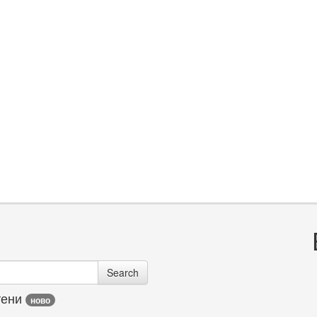
Search
тени
ново