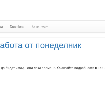
Skip
to
content
ки
Download
За контакт
абота от понеделник
а да бъдат извършени леки промени. Очаквайте подробности в най-