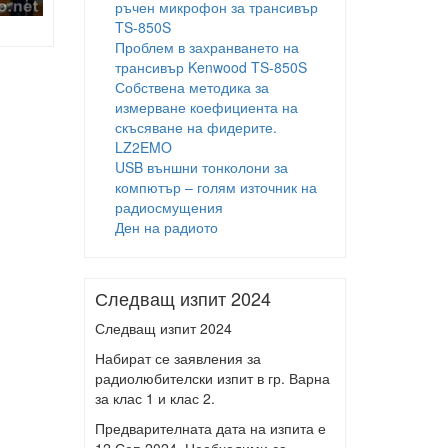
ръчен микрофон за трансивър
TS-850S
Проблем в захранването на
трансивър Kenwood TS-850S
Собствена методика за
измерване коефициента на
скъсяване на фидерите.
LZ2EMO
USB външни тонколони за
компютър – голям източник на
радиосмущения
Ден на радиото
Следващ изпит 2024
Следващ изпит 2024
Набират се заявления за
радиолюбителски изпит в гр. Варна
за клас 1 и клас 2.
Предварителната дата на изпита е