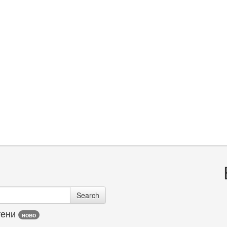
Search
тени
ново