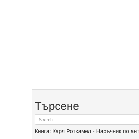
Търсене
Search
for
Книга: Карл Ротхамел - Наръчник по ан