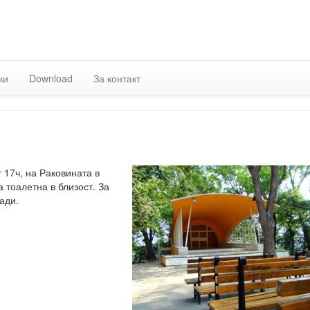
Skip
to
content
ки
Download
За контакт
т 17ч, на Раковината в
 тоалетна в близост. За
ади.