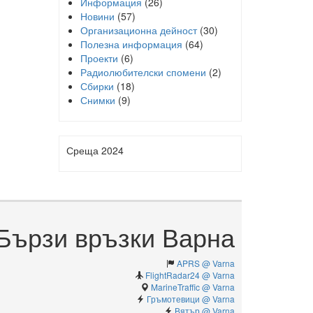
Информация
(26)
Новини
(57)
Организационна дейност
(30)
Полезна информация
(64)
Проекти
(6)
Радиолюбителски спомени
(2)
Сбирки
(18)
Снимки
(9)
Среща 2024
Бързи връзки Варна
APRS @ Varna
FlightRadar24 @ Varna
MarineTraffic @ Varna
Гръмотевици @ Varna
Вятър @ Varna