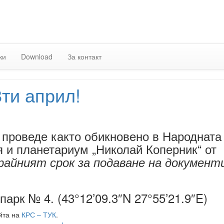
Skip
to
content
ки
Download
За контакт
ти април!
 проведе както обикновено в Народната
 и планетариум „Николай Коперник“ от
крайният срок за подаване на документ
арк № 4. (43°12’09.3″N 27°55’21.9″E)
йта на
КРС – ТУК
.