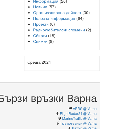
Информация
(26)
Новини
(57)
Организационна дейност
(30)
Полезна информация
(64)
Проекти
(6)
Радиолюбителски спомени
(2)
Сбирки
(18)
Снимки
(9)
Среща 2024
Бързи връзки Варна
APRS @ Varna
FlightRadar24 @ Varna
MarineTraffic @ Varna
Гръмотевици @ Varna
Вятър @ Varna