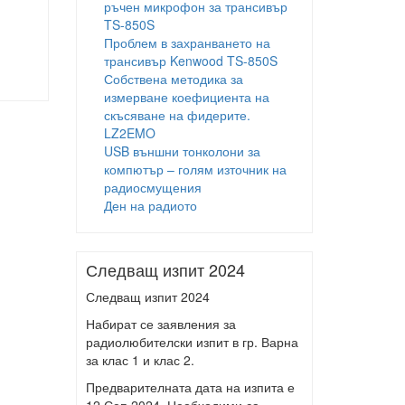
ръчен микрофон за трансивър
TS-850S
Проблем в захранването на
трансивър Kenwood TS-850S
Собствена методика за
измерване коефициента на
скъсяване на фидерите.
LZ2EMO
USB външни тонколони за
компютър – голям източник на
радиосмущения
Ден на радиото
Следващ изпит 2024
Следващ изпит 2024
Набират се заявления за
радиолюбителски изпит в гр. Варна
за клас 1 и клас 2.
Предварителната дата на изпита е