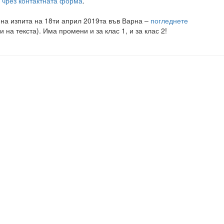
 чрез контактната форма
.
 на изпита на 18ти април 2019та във Варна –
погледнете
и на текста). Има промени и за клас 1, и за клас 2!