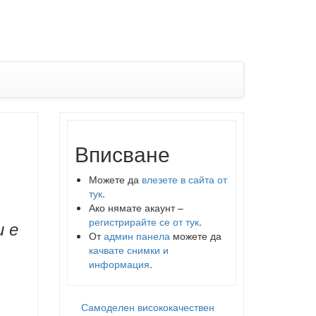
Вписване
Можете да
влезете в сайта от
тук
.
Ако нямате акаунт –
регистрирайте се от тук
.
и е
От
админ панела
можете да
качвате снимки и
информация
.
Самоделен висококачествен