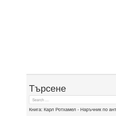
Търсене
Search
for
Книга: Карл Ротхамел - Наръчник по ан