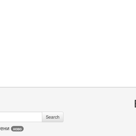
Search
тени
ново