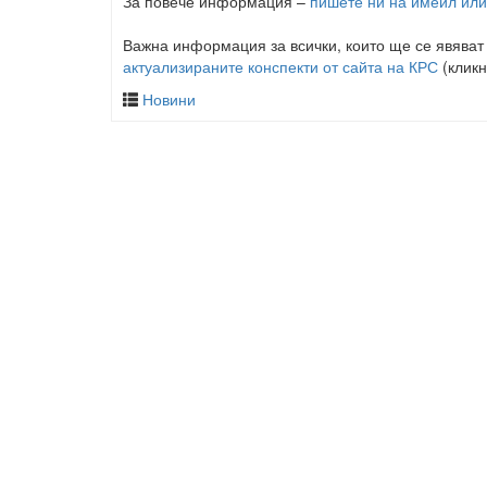
За повече информация –
пишете ни на имейл или
Важна информация за всички, които ще се явяват
актуализираните конспекти от сайта на КРС
(кликн
Новини