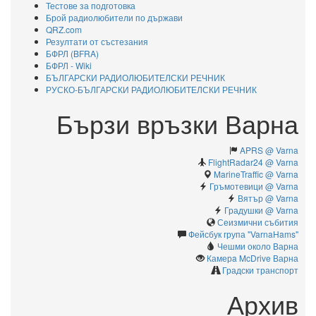
Тестове за подготовка
Брой радиолюбители по държави
QRZ.com
Резултати от състезания
БФРЛ (BFRA)
БФРЛ - Wiki
БЪЛГАРСКИ РАДИОЛЮБИТЕЛСКИ РЕЧНИК
РУСКО-БЪЛГАРСКИ РАДИОЛЮБИТЕЛСКИ РЕЧНИК
Бързи връзки Варна
APRS @ Varna
FlightRadar24 @ Varna
MarineTraffic @ Varna
Гръмотевици @ Varna
Вятър @ Varna
Градушки @ Varna
Сеизмични събития
Фейсбук група "VarnaHams"
Чешми около Варна
Камерa McDrive Варна
Градски транспорт
Архив