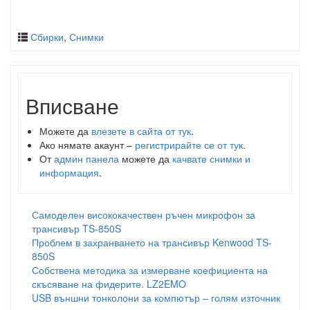
Сбирки
,
Снимки
Вписване
Можете да
влезете в сайта от тук
.
Ако нямате акаунт –
регистрирайте се от тук
.
От
админ панела
можете да
качвате снимки и
информация
.
Самоделен висококачествен ръчен микрофон за
трансивър TS-850S
Проблем в захранването на трансивър Kenwood TS-
850S
Собствена методика за измерване коефициента на
скъсяване на фидерите. LZ2EMO
USB външни тонколони за компютър – голям източник