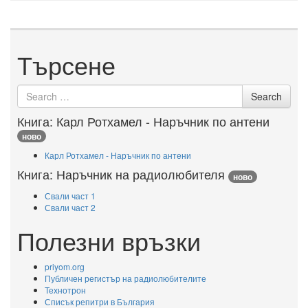
Търсене
Search for
Search
Книга: Карл Ротхамел - Наръчник по антени
ново
Карл Ротхамел - Наръчник по антени
Книга: Наръчник на радиолюбителя
ново
Свали част 1
Свали част 2
Полезни връзки
priyom.org
Публичен регистър на радиолюбителите
Технотрон
Списък репитри в България