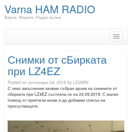
Varna HAM RADIO
Варна, Морето, Радио вълни
Skip to content
Toggle n
Снимки от сБирката
при LZ4EZ
Posted on
септември 24, 2018
by
LZ2NRK
С леко закъснение качвам събран архив на снимките от
сбирката при LZ4EZ състояла се на 24.09.2018. С малко
помощ от приятели може и да добавим списък на
присъстващите.