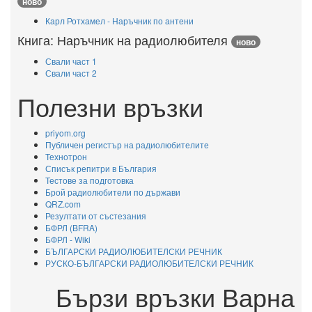
ново
Карл Ротхамел - Наръчник по антени
Книга: Наръчник на радиолюбителя
ново
Свали част 1
Свали част 2
Полезни връзки
priyom.org
Публичен регистър на радиолюбителите
Технотрон
Списък репитри в България
Тестове за подготовка
Брой радиолюбители по държави
QRZ.com
Резултати от състезания
БФРЛ (BFRA)
БФРЛ - Wiki
БЪЛГАРСКИ РАДИОЛЮБИТЕЛСКИ РЕЧНИК
РУСКО-БЪЛГАРСКИ РАДИОЛЮБИТЕЛСКИ РЕЧНИК
Бързи връзки Варна