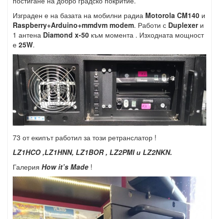
постигане на добро градско покритие.
Изграден е на базата на мобилни радиа
Motorola CM140
и
Raspberry+Arduino+mmdvm modem
. Работи с
Duplexer
и
1 антена
Diamond x-50
към момента . Изходната мощност
е
25W
.
73 от екипът работил за този ретранслатор !
LZ1HCO ,LZ1HNN, LZ1BOR , LZ2PMI и LZ2NKN.
Галерия
How it’s Made
!