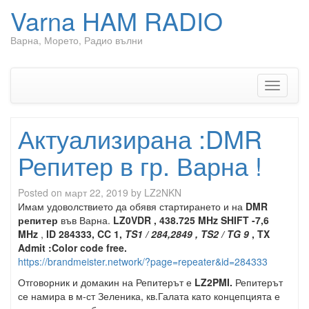
Varna HAM RADIO
Варна, Морето, Радио вълни
Skip
to
content
Toggle
navigati
Актуализирана :DMR
Репитер в гр. Варна !
Posted on
март 22, 2019
by
LZ2NKN
Имам удоволствието да обявя стартирането и на
DMR
репитер
във Варна.
LZ0VDR ,
438.725 MHz SHIFT -7,6
MHz
,
ID 284333, CC 1,
TS1 / 284,2849 , TS2 / TG 9
, TX
Admit :Color code free.
https://brandmeister.network/?page=repeater&id=284333
Отговорник и домакин на Репитерът е
LZ2PMI.
Репитерът
се намира в м-ст Зеленика, кв.Галата като концепцията е