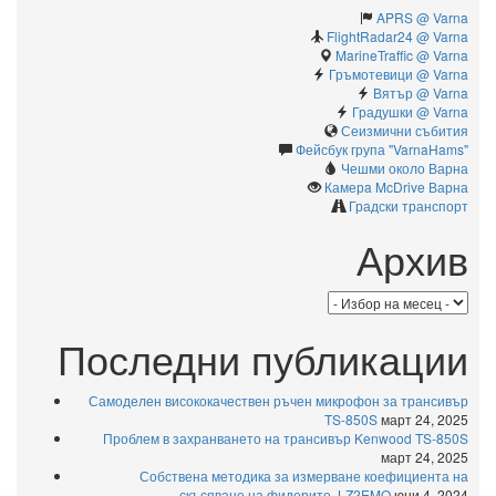
APRS @ Varna
FlightRadar24 @ Varna
MarineTraffic @ Varna
Гръмотевици @ Varna
Вятър @ Varna
Градушки @ Varna
Сеизмични събития
Фейсбук група "VarnaHams"
Чешми около Варна
Камерa McDrive Варна
Градски транспорт
Архив
Архив
Последни публикации
Самоделен висококачествен ръчен микрофон за трансивър
TS-850S
март 24, 2025
Проблем в захранването на трансивър Kenwood TS-850S
март 24, 2025
Собствена методика за измерване коефициента на
скъсяване на фидерите. LZ2EMO
юни 4, 2024