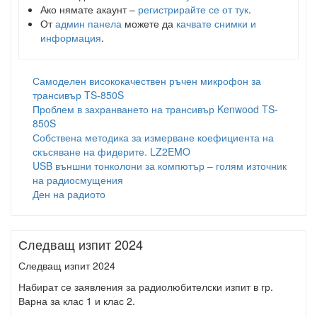
Ако нямате акаунт –
регистрирайте се от тук
.
От
админ панела
можете да
качвате снимки и
информация
.
Самоделен висококачествен ръчен микрофон за
трансивър TS-850S
Проблем в захранването на трансивър Kenwood TS-
850S
Собствена методика за измерване коефициента на
скъсяване на фидерите. LZ2EMO
USB външни тонколони за компютър – голям източник
на радиосмущения
Ден на радиото
Следващ изпит 2024
Следващ изпит 2024
Набират се заявления за радиолюбителски изпит в гр.
Варна за клас 1 и клас 2.