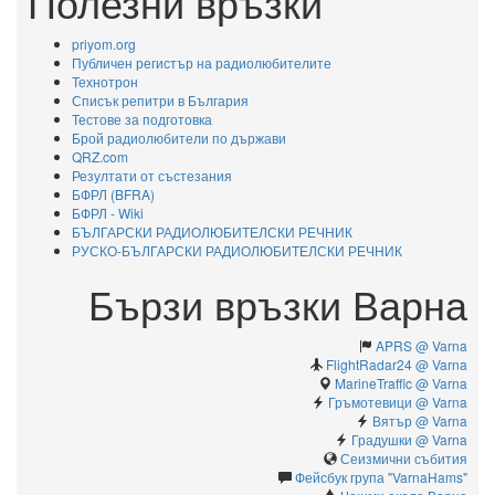
Полезни връзки
priyom.org
Публичен регистър на радиолюбителите
Технотрон
Списък репитри в България
Тестове за подготовка
Брой радиолюбители по държави
QRZ.com
Резултати от състезания
БФРЛ (BFRA)
БФРЛ - Wiki
БЪЛГАРСКИ РАДИОЛЮБИТЕЛСКИ РЕЧНИК
РУСКО-БЪЛГАРСКИ РАДИОЛЮБИТЕЛСКИ РЕЧНИК
Бързи връзки Варна
APRS @ Varna
FlightRadar24 @ Varna
MarineTraffic @ Varna
Гръмотевици @ Varna
Вятър @ Varna
Градушки @ Varna
Сеизмични събития
Фейсбук група "VarnaHams"