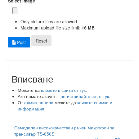
Select Image
Only picture files are allowed
Maximum upload file size limit:
16 MB
Reset
Post
Вписване
Можете да
влезете в сайта от тук
.
Ако нямате акаунт –
регистрирайте се от тук
.
От
админ панела
можете да
качвате снимки и
информация
.
Самоделен висококачествен ръчен микрофон за
трансивър TS-850S