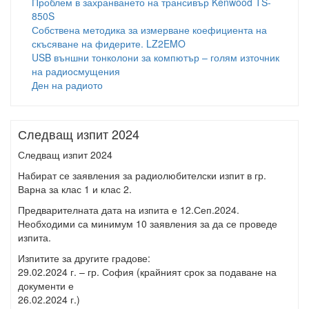
Проблем в захранването на трансивър Kenwood TS-
850S
Собствена методика за измерване коефициента на
скъсяване на фидерите. LZ2EMO
USB външни тонколони за компютър – голям източник
на радиосмущения
Ден на радиото
Следващ изпит 2024
Следващ изпит 2024
Набират се заявления за радиолюбителски изпит в гр.
Варна за клас 1 и клас 2.
Предварителната дата на изпита е 12.Сеп.2024.
Необходими са минимум 10 заявления за да се проведе
изпита.
Изпитите за другите градове:
29.02.2024 г. – гр. София (крайният срок за подаване на
документи е
26.02.2024 г.)