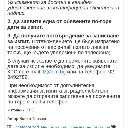
Изискването за достъп е валидно
удостоверение за квалифициран електронен
подпис.
2. Да заявите една от обявените по-горе
дати за изпит.
3. Да получите потвърждение за записване
Потвърждението ще бъде изпратено
за изпит.
на посочения от вас e-mail (когато липсва
такъв, ще бъдете уведомени по телефона).
В случай че желаете да промените заявената
дата за изпит е необходимо, да уведомите
КРС по e-mail:
lz@crc.bg
или на телефон: 02
9492782.
При необходимост от допълнителна
информация за изпита за радиолюбители
можете да отправите запитване на посочените
по-горе e-mail и телефон.
Източник: КРС
Автор:Васил Терзиев
Uncategorized
,
Информация
,
Полезна информация