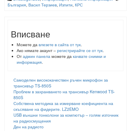
България
,
Васил Терзиев
,
Изпити
,
КРС
Вписване
Можете да
влезете в сайта от тук
.
Ако нямате акаунт –
регистрирайте се от тук
.
От
админ панела
можете да
качвате снимки и
информация
.
Самоделен висококачествен ръчен микрофон за
трансивър TS-850S
Проблем в захранването на трансивър Kenwood TS-
850S
Собствена методика за измерване коефициента на
скъсяване на фидерите. LZ2EMO
USB външни тонколони за компютър – голям източник
на радиосмущения
Ден на радиото