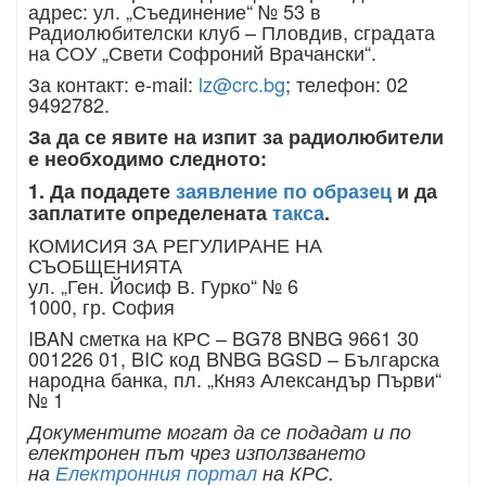
адрес: ул. „Съединение“ № 53 в
Радиолюбителски клуб – Пловдив, сградата
на СОУ „Свети Софроний Врачански“.
За контакт: e-mail:
lz@crc.bg
; телефон: 02
9492782.
За да се явите на изпит за радиолюбители
е необходимо следното:
1. Да подадете
заявление по образец
и да
заплатите определената
такса
.
КОМИСИЯ ЗА РЕГУЛИРАНЕ НА
СЪОБЩЕНИЯТА
ул. „Ген. Йосиф В. Гурко“ № 6
1000, гр. София
IBAN сметка на КРС – BG78 BNBG 9661 30
001226 01, BIC код BNBG BGSD – Българска
народна банка, пл. „Княз Александър Първи“
№ 1
Документите могат да се подадат и по
електронен път чрез използването
на
Електронния портал
на КРС.