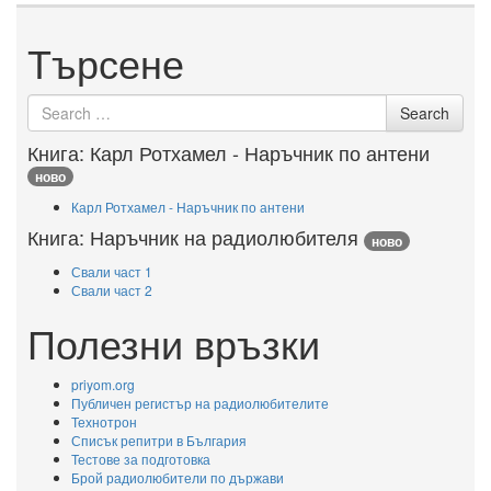
Търсене
Search
Search
for
Книга: Карл Ротхамел - Наръчник по антени
ново
Карл Ротхамел - Наръчник по антени
Книга: Наръчник на радиолюбителя
ново
Свали част 1
Свали част 2
Полезни връзки
priyom.org
Публичен регистър на радиолюбителите
Технотрон
Списък репитри в България
Тестове за подготовка
Брой радиолюбители по държави