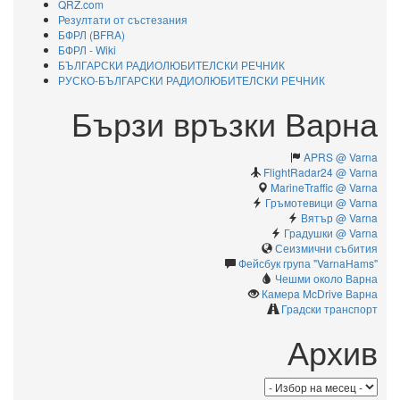
QRZ.com
Резултати от състезания
БФРЛ (BFRA)
БФРЛ - Wiki
БЪЛГАРСКИ РАДИОЛЮБИТЕЛСКИ РЕЧНИК
РУСКО-БЪЛГАРСКИ РАДИОЛЮБИТЕЛСКИ РЕЧНИК
Бързи връзки Варна
APRS @ Varna
FlightRadar24 @ Varna
MarineTraffic @ Varna
Гръмотевици @ Varna
Вятър @ Varna
Градушки @ Varna
Сеизмични събития
Фейсбук група "VarnaHams"
Чешми около Варна
Камерa McDrive Варна
Градски транспорт
Архив
Архив