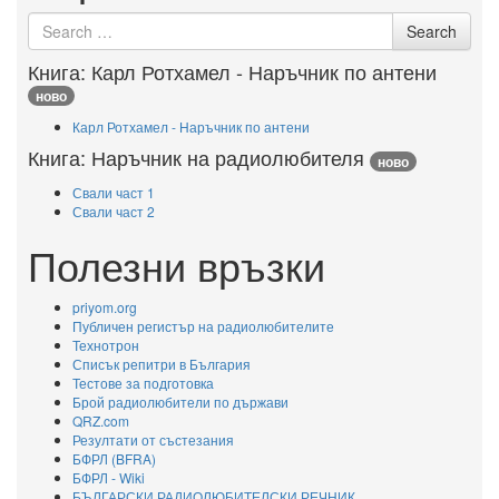
Search
Search
for
Книга: Карл Ротхамел - Наръчник по антени
ново
Карл Ротхамел - Наръчник по антени
Книга: Наръчник на радиолюбителя
ново
Свали част 1
Свали част 2
Полезни връзки
priyom.org
Публичен регистър на радиолюбителите
Технотрон
Списък репитри в България
Тестове за подготовка
Брой радиолюбители по държави
QRZ.com
Резултати от състезания
БФРЛ (BFRA)
БФРЛ - Wiki
БЪЛГАРСКИ РАДИОЛЮБИТЕЛСКИ РЕЧНИК