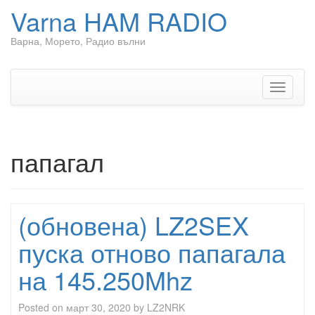
Varna HAM RADIO
Варна, Морето, Радио вълни
Skip
to
content
Toggle
navigati
папагал
(обновена) LZ2SEX
пуска отново папагала
на 145.250Mhz
Posted on
март 30, 2020
by
LZ2NRK