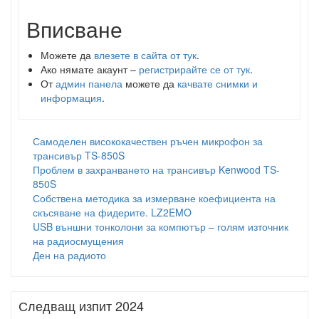
Вписване
Можете да
влезете в сайта от тук
.
Ако нямате акаунт –
регистрирайте се от тук
.
От
админ панела
можете да
качвате снимки и
информация
.
Самоделен висококачествен ръчен микрофон за
трансивър TS-850S
Проблем в захранването на трансивър Kenwood TS-
850S
Собствена методика за измерване коефициента на
скъсяване на фидерите. LZ2EMO
USB външни тонколони за компютър – голям източник
на радиосмущения
Ден на радиото
Следващ изпит 2024