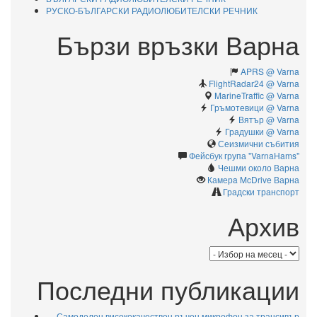
РУСКО-БЪЛГАРСКИ РАДИОЛЮБИТЕЛСКИ РЕЧНИК
Бързи връзки Варна
APRS @ Varna
FlightRadar24 @ Varna
MarineTraffic @ Varna
Гръмотевици @ Varna
Вятър @ Varna
Градушки @ Varna
Сеизмични събития
Фейсбук група "VarnaHams"
Чешми около Варна
Камерa McDrive Варна
Градски транспорт
Архив
Архив
Последни публикации
Самоделен висококачествен ръчен микрофон за трансивър