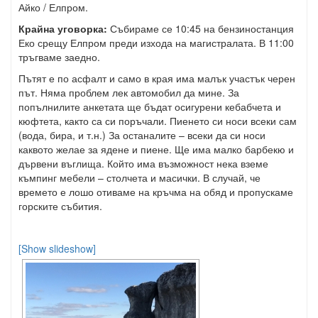
Айко / Елпром.
Крайна уговорка:
Събираме се 10:45 на бензиностанция
Еко срещу Елпром преди изхода на магистралата. В 11:00
тръгваме заедно.
Пътят е по асфалт и само в края има малък участък черен
път. Няма проблем лек автомобил да мине. За
попълнилите анкетата ще бъдат осигурени кебабчета и
кюфтета, както са си поръчали. Пиенето си носи всеки сам
(вода, бира, и т.н.) За останалите – всеки да си носи
каквото желае за ядене и пиене. Ще има малко барбекю и
дървени въглища. Който има възможност нека вземе
къмпинг мебели – столчета и масички. В случай, че
времето е лошо отиваме на кръчма на обяд и пропускаме
горските събития.
[Show slideshow]