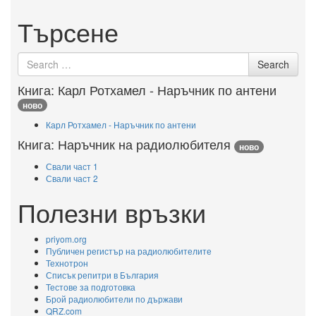
Търсене
Search for
Search
Книга: Карл Ротхамел - Наръчник по антени
ново
Карл Ротхамел - Наръчник по антени
Книга: Наръчник на радиолюбителя
ново
Свали част 1
Свали част 2
Полезни връзки
priyom.org
Публичен регистър на радиолюбителите
Технотрон
Списък репитри в България
Тестове за подготовка
Брой радиолюбители по държави
QRZ.com