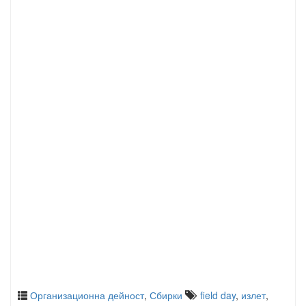
Организационна дейност
,
Сбирки
field day
,
излет
,