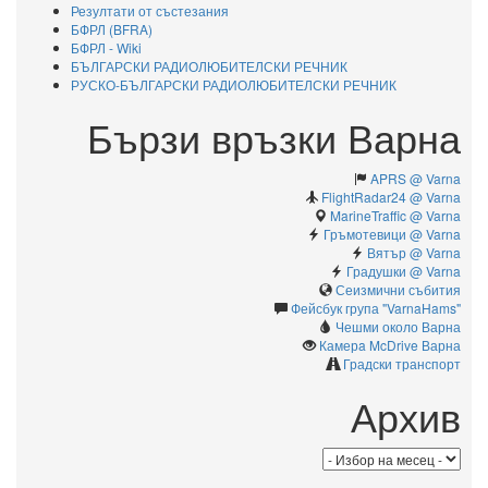
Резултати от състезания
БФРЛ (BFRA)
БФРЛ - Wiki
БЪЛГАРСКИ РАДИОЛЮБИТЕЛСКИ РЕЧНИК
РУСКО-БЪЛГАРСКИ РАДИОЛЮБИТЕЛСКИ РЕЧНИК
Бързи връзки Варна
APRS @ Varna
FlightRadar24 @ Varna
MarineTraffic @ Varna
Гръмотевици @ Varna
Вятър @ Varna
Градушки @ Varna
Сеизмични събития
Фейсбук група "VarnaHams"
Чешми около Варна
Камерa McDrive Варна
Градски транспорт
Архив
Архив