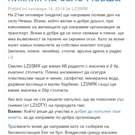
Posted on
октомври 14, 2018
by
LZ2NRK
На 21ви октомври (неделя) ще направим полеви ден на
село Невша. Всеки, който желае е добре дошъл, при
изясняване на желаещите ще направим организация за
транспорт. Всеки е добре да си носи хапване и пиене, ще
има възможност за палене на скромен огън. Като за всеки
излет навън помислете за собствен комлект посуда
(виличка, ножче, чинийка), столче, връхна дреха и радио
;–)
Свилен LZ2SMX ще вземе КВ радиото с масичка и 2 бр.
къмпинг столчета. Поема ангажимент да осигуря
пластмасови чаши и чинии, салфетки, минерална вода,
дървени въглища и малко барбекю. LZ2NRK също ще
вземе масичка и 2бр столчета.
Ако все още не сте решили напълно, ще ви помогнем със
снимки (от LZ2DTY) на природата там:
Важно:
Който реши да участва е
добре да попълни тази
анкета
, за да направим по-добра организация.
Тръгването може да направим като се съберем на
бензиностанция Еко на бул. Владислав срещу магазин