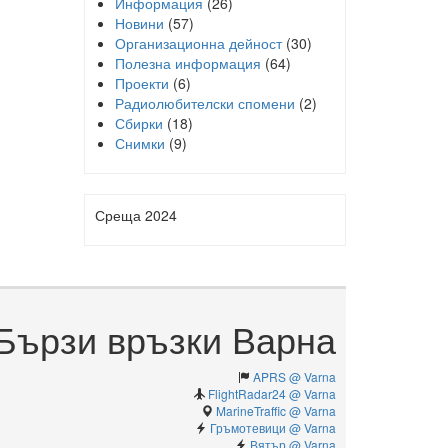
Информация
(26)
Новини
(57)
Организационна дейност
(30)
Полезна информация
(64)
Проекти
(6)
Радиолюбителски спомени
(2)
Сбирки
(18)
Снимки
(9)
Среща 2024
Бързи връзки Варна
APRS @ Varna
FlightRadar24 @ Varna
MarineTraffic @ Varna
Гръмотевици @ Varna
Вятър @ Varna