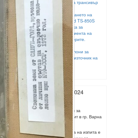
ръчен микрофон за трансивър
TS-850S
Проблем в захранването на
трансивър Kenwood TS-850S
Собствена методика за
измерване коефициента на
скъсяване на фидерите.
LZ2EMO
USB външни тонколони за
компютър – голям източник на
радиосмущения
Ден на радиото
Следващ изпит 2024
Следващ изпит 2024
Набират се заявления за
радиолюбителски изпит в гр. Варна
за клас 1 и клас 2.
Предварителната дата на изпита е