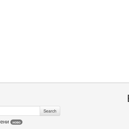
Search
тени
ново