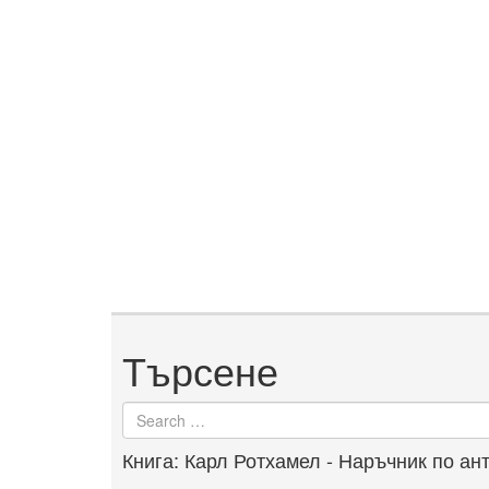
Търсене
Search
for
Книга: Карл Ротхамел - Наръчник по ан