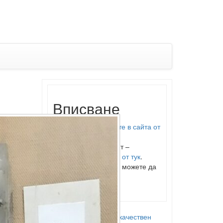
Вписване
Можете да
влезете в сайта от
тук
.
Ако нямате акаунт –
регистрирайте се от тук
.
От
админ панела
можете да
качвате снимки и
информация
.
Самоделен висококачествен