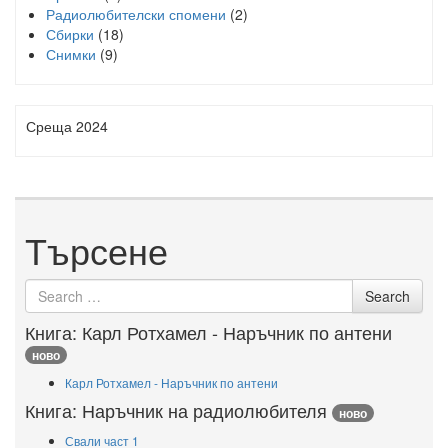
Радиолюбителски спомени
(2)
Сбирки
(18)
Снимки
(9)
Среща 2024
Търсене
Search
Search
for
Книга: Карл Ротхамел - Наръчник по антени
ново
Карл Ротхамел - Наръчник по антени
Книга: Наръчник на радиолюбителя
ново
Свали част 1