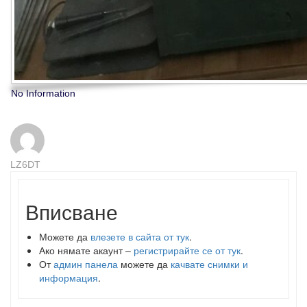
No Information
LZ6DT
Вписване
Можете да
влезете в сайта от тук
.
Ако нямате акаунт –
регистрирайте се от тук
.
От
админ панела
можете да
качвате снимки и
информация
.