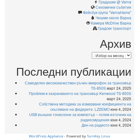
Градушки @ Varna
Сеизмични събития
Фейсбук група "VarnaHams"
Чешми около Варна
Камерa McDrive Варна
Градски транспорт
Архив
Архив
Последни публикации
Самоделен висококачествен ръчен микрофон за трансивър
TS-850S
март 24, 2025
Проблем в захранването на трансивър Kenwood TS-850S
март 24, 2025
Собствена методика за измерване коефициента на
скъсяване на фидерите. LZ2EMO
юни 4, 2024
USB външни тонколони за компютър – голям източник на
радиосмущения
юни 4, 2024
Ден на радиото
юни 4, 2024
WordPress Appliance
- Powered by
TurnKey Linux