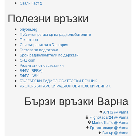
Свали част 2
Полезни връзки
priyom.org
Публичен регистър на радиолюбителите
Технотрон
Списък репитри в България
Тестове за подготовка
Брой радиолюбители по държави
QRZ.com
Резултати от състезания
БФРЛ (BFRA)
БФРЛ - Wiki
БЪЛГАРСКИ РАДИОЛЮБИТЕЛСКИ РЕЧНИК
РУСКО-БЪЛГАРСКИ РАДИОЛЮБИТЕЛСКИ РЕЧНИК
Бързи връзки Варна
APRS @ Varna
FlightRadar24 @ Varna
MarineTraffic @ Varna
Гръмотевици @ Varna
Вятър @ Varna