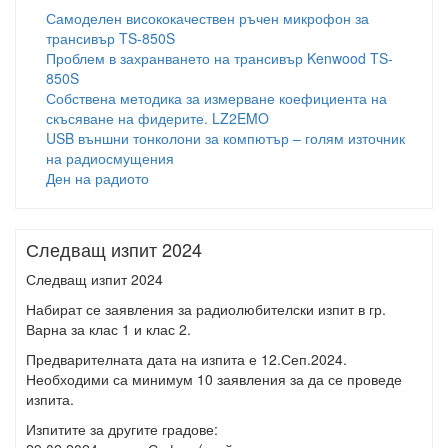
Самоделен висококачествен ръчен микрофон за
трансивър TS-850S
Проблем в захранването на трансивър Kenwood TS-
850S
Собствена методика за измерване коефициента на
скъсяване на фидерите. LZ2EMO
USB външни тонколони за компютър – голям източник
на радиосмущения
Ден на радиото
Следващ изпит 2024
Следващ изпит 2024
Набират се заявления за радиолюбителски изпит в гр.
Варна за клас 1 и клас 2.
Предварителната дата на изпита е 12.Сеп.2024.
Необходими са минимум 10 заявления за да се проведе
изпита.
Изпитите за другите градове: