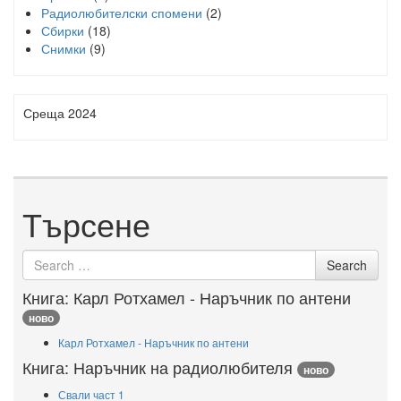
Радиолюбителски спомени
(2)
Сбирки
(18)
Снимки
(9)
Среща 2024
Търсене
Search
Search
for
Книга: Карл Ротхамел - Наръчник по антени
ново
Карл Ротхамел - Наръчник по антени
Книга: Наръчник на радиолюбителя
ново
Свали част 1