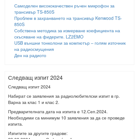
Самоделен висококачествен ръчен микрофон за
трансивър TS-850S
Проблем в захранването на трансивър Kenwood TS-
850S
Собствена методика за измерване коефициента на
скъсяване на фидерите. LZ2EMO
USB външни тонколони за компютър – голям източник
на радиосмущения
Ден на радиото
Следващ изпит 2024
Следващ изпит 2024
Набират се заявления за радиолюбителски изпит в гр.
Варна за клас 1 и клас 2.
Предварителната дата на изпита е 12.Сеп.2024.
Необходими са минимум 10 заявления за да се проведе
изпита.
Изпитите за другите градове: