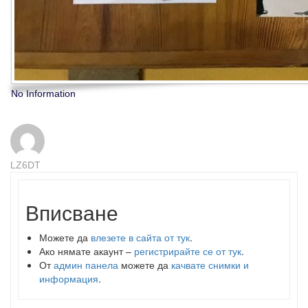
No Information
LZ6DT
Вписване
Можете да
влезете в сайта от тук
.
Ако нямате акаунт –
регистрирайте се от тук
.
От
админ панела
можете да
качвате снимки и
информация
.