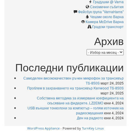
Градушки @ Varna
Сеизмични събития
Фейсбук група "VarnaHams"
Чешми около Варна
Камерa McDrive Варна
Градски транспорт
Архив
Архив
Последни публикации
Самоделен висококачествен ръчен микрофон за трансивър
TS-850S
март 24, 2025
Проблем в захранването на трансивър Kenwood TS-850S
март 24, 2025
Собствена методика за измерване коефициента на
скъсяване на фидерите. LZ2EMO
юни 4, 2024
USB външни тонколони за компютър – голям източник на
радиосмущения
юни 4, 2024
Ден на радиото
юни 4, 2024
WordPress Appliance
- Powered by
TurnKey Linux