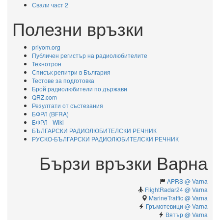
Свали част 2
Полезни връзки
priyom.org
Публичен регистър на радиолюбителите
Технотрон
Списък репитри в България
Тестове за подготовка
Брой радиолюбители по държави
QRZ.com
Резултати от състезания
БФРЛ (BFRA)
БФРЛ - Wiki
БЪЛГАРСКИ РАДИОЛЮБИТЕЛСКИ РЕЧНИК
РУСКО-БЪЛГАРСКИ РАДИОЛЮБИТЕЛСКИ РЕЧНИК
Бързи връзки Варна
APRS @ Varna
FlightRadar24 @ Varna
MarineTraffic @ Varna
Гръмотевици @ Varna
Вятър @ Varna