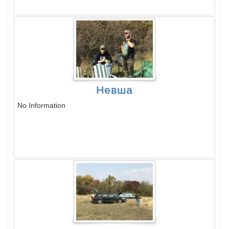
Невша
No Information