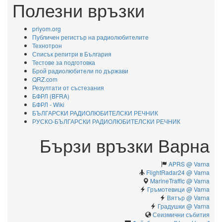
Полезни връзки
priyom.org
Публичен регистър на радиолюбителите
Технотрон
Списък репитри в България
Тестове за подготовка
Брой радиолюбители по държави
QRZ.com
Резултати от състезания
БФРЛ (BFRA)
БФРЛ - Wiki
БЪЛГАРСКИ РАДИОЛЮБИТЕЛСКИ РЕЧНИК
РУСКО-БЪЛГАРСКИ РАДИОЛЮБИТЕЛСКИ РЕЧНИК
Бързи връзки Варна
APRS @ Varna
FlightRadar24 @ Varna
MarineTraffic @ Varna
Гръмотевици @ Varna
Вятър @ Varna
Градушки @ Varna
Сеизмични събития