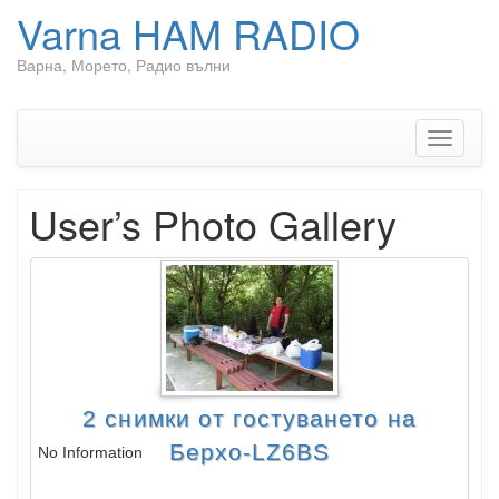
Varna HAM RADIO
Варна, Морето, Радио вълни
Skip
to
content
Toggle
navigati
User’s Photo Gallery
2 снимки от гостуването на
Берхо-LZ6BS
No Information