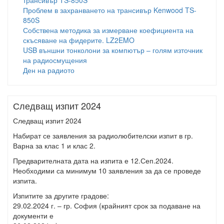
трансивър TS-850S
Проблем в захранването на трансивър Kenwood TS-
850S
Собствена методика за измерване коефициента на
скъсяване на фидерите. LZ2EMO
USB външни тонколони за компютър – голям източник
на радиосмущения
Ден на радиото
Следващ изпит 2024
Следващ изпит 2024
Набират се заявления за радиолюбителски изпит в гр.
Варна за клас 1 и клас 2.
Предварителната дата на изпита е 12.Сеп.2024.
Необходими са минимум 10 заявления за да се проведе
изпита.
Изпитите за другите градове:
29.02.2024 г. – гр. София (крайният срок за подаване на
документи е