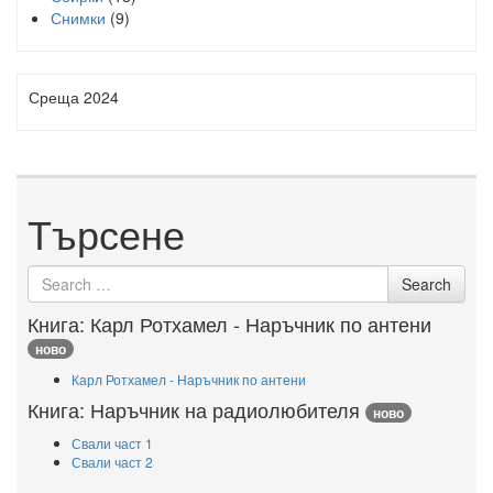
Снимки
(9)
Среща 2024
Търсене
Search
Search
for
Книга: Карл Ротхамел - Наръчник по антени
ново
Карл Ротхамел - Наръчник по антени
Книга: Наръчник на радиолюбителя
ново
Свали част 1
Свали част 2