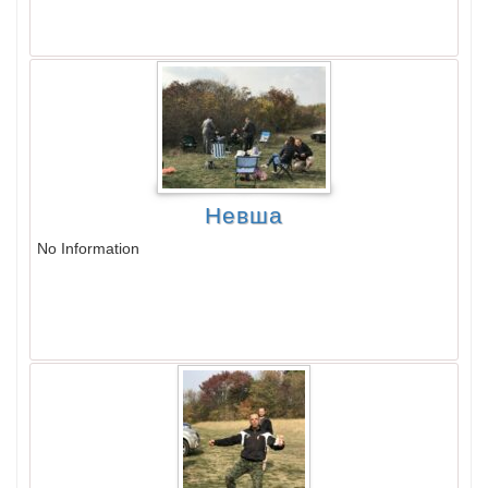
Невша
No Information