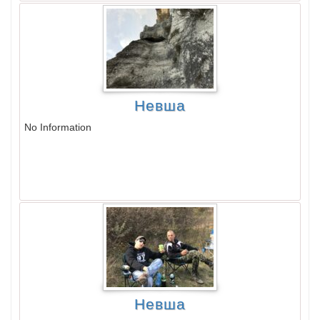
Невша
No Information
Невша