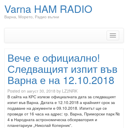
Varna HAM RADIO
Варна, Морето, Радио вълни
Skip
to
content
Toggle
navigati
Вече е официално!
Следващият изпит във
Варна е на 12.10.2018
Posted on
август 30, 2018
by
LZ2NRK
В сайта на КРС излезе официалната дата за следващият
изпит във Варна. Датата е 12.10.2018 а крайният срок за
подаване на документи е 09.10.2018. Изпитът ще се
проведе от 16 часа на адрес: гр. Варна, Приморски парк №
4 в Народната астрономическа обсерватория и
планетариум „Николай Коперник“.