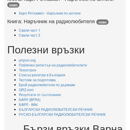
ново
Карл Ротхамел - Наръчник по антени
Книга: Наръчник на радиолюбителя
ново
Свали част 1
Свали част 2
Полезни връзки
priyom.org
Публичен регистър на радиолюбителите
Технотрон
Списък репитри в България
Тестове за подготовка
Брой радиолюбители по държави
QRZ.com
Резултати от състезания
БФРЛ (BFRA)
БФРЛ - Wiki
БЪЛГАРСКИ РАДИОЛЮБИТЕЛСКИ РЕЧНИК
РУСКО-БЪЛГАРСКИ РАДИОЛЮБИТЕЛСКИ РЕЧНИК
Бързи връзки Варна