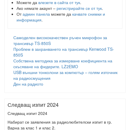
Можете да
влезете в сайта от тук
.
Ако нямате акаунт –
регистрирайте се от тук
.
От
админ панела
можете да
качвате снимки и
информация
.
Самоделен висококачествен ръчен микрофон за
трансивър TS-850S
Проблем в захранването на трансивър Kenwood TS-
850S
Собствена методика за измерване коефициента на
скъсяване на фидерите. LZ2EMO
USB външни тонколони за компютър – голям източник
на радиосмущения
Ден на радиото
Следващ изпит 2024
Следващ изпит 2024
Набират се заявления за радиолюбителски изпит в гр.
Варна за клас 1 и клас 2.