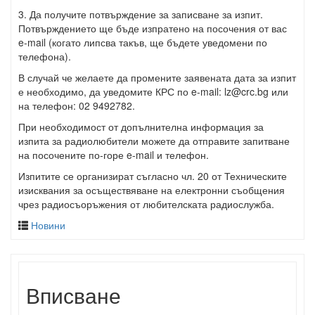
3. Да получите потвърждение за записване за изпит.
Потвърждението ще бъде изпратено на посочения от вас
e-mail (когато липсва такъв, ще бъдете уведомени по
телефона).
В случай че желаете да промените заявената дата за изпит
е необходимо, да уведомите КРС по e-mail:
lz@crc.bg
или
на телефон: 02 9492782.
При необходимост от допълнителна информация за
изпита за радиолюбители можете да отправите запитване
на посочените по-горе e-mail и телефон.
Изпитите се организират съгласно чл. 20 от Техническите
изисквания за осъществяване на електронни съобщения
чрез радиосъоръжения от любителската радиослужба.
Новини
Вписване