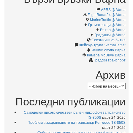
APRS @ Varna
FlightRadar24 @ Varna
MarineTraffic @ Varna
Гръмотевици @ Varna
Вятър @ Varna
Градушки @ Varna
Сеизмични събития
Фейсбук група "VarnaHams"
Чешми около Варна
Камерa McDrive Варна
Градски транспорт
Архив
Архив
Последни публикации
Самоделен висококачествен ръчен микрофон за трансивър
TS-850S
март 24, 2025
Проблем в захранването на трансивър Kenwood TS-850S
март 24, 2025
Собствена методика за измерване коефициента на