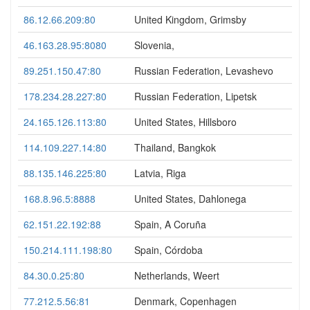
86.12.66.209:80
United Kingdom, Grimsby
46.163.28.95:8080
Slovenia,
89.251.150.47:80
Russian Federation, Levashevo
178.234.28.227:80
Russian Federation, Lipetsk
24.165.126.113:80
United States, Hillsboro
114.109.227.14:80
Thailand, Bangkok
88.135.146.225:80
Latvia, Riga
168.8.96.5:8888
United States, Dahlonega
62.151.22.192:88
Spain, A Coruña
150.214.111.198:80
Spain, Córdoba
84.30.0.25:80
Netherlands, Weert
77.212.5.56:81
Denmark, Copenhagen