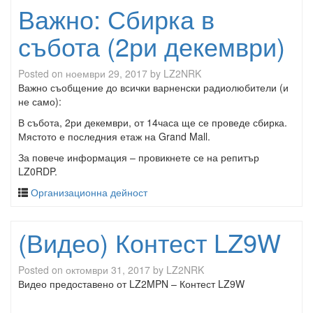
Важно: Сбирка в
събота (2ри декември)
Posted on
ноември 29, 2017
by
LZ2NRK
Важно съобщение до всички варненски радиолюбители (и
не само):
В събота, 2ри декември, от 14часа ще се проведе сбирка.
Мястото е последния етаж на Grand Mall.
За повече информация – провикнете се на репитър
LZ0RDP.
Организационна дейност
(Видео) Контест LZ9W
Posted on
октомври 31, 2017
by
LZ2NRK
Видео предоставено от LZ2MPN – Контест LZ9W