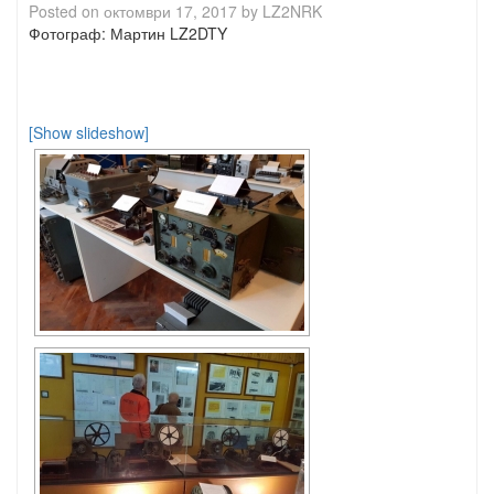
Posted on
октомври 17, 2017
by
LZ2NRK
Фотограф: Мартин LZ2DTY
[Show slideshow]