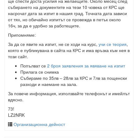
ще спести доста усилия на желаещите. Около месец след
събирането на документите на тези 10 човека от КРС ще
насрочат дата за изпит в нашия град. Точната дата зависи
от тях, но обичайно изпитът се провежда в петък около
16ч, за да е удобно за работещите.
Припомняме:
За да се явите на изпит, не се ходи на курс,
учи се теория
,
която е публикувана в сайта на КРС и има връзка към нея в
този сайт.
Попълват се
2 броя заявления за явяване на изпит
Прилага се снимка
Събираме по 35лв – 28лв за КРС и 7лв за пощенски
разходи и наемане на зала.
За повече информация, използвайте телефонът и имейлът
вдясно.
73!
LZ2NRK
Организационна дейност