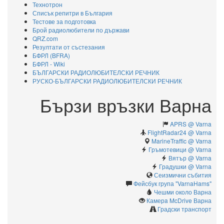
Технотрон
Списък репитри в България
Тестове за подготовка
Брой радиолюбители по държави
QRZ.com
Резултати от състезания
БФРЛ (BFRA)
БФРЛ - Wiki
БЪЛГАРСКИ РАДИОЛЮБИТЕЛСКИ РЕЧНИК
РУСКО-БЪЛГАРСКИ РАДИОЛЮБИТЕЛСКИ РЕЧНИК
Бързи връзки Варна
APRS @ Varna
FlightRadar24 @ Varna
MarineTraffic @ Varna
Гръмотевици @ Varna
Вятър @ Varna
Градушки @ Varna
Сеизмични събития
Фейсбук група "VarnaHams"
Чешми около Варна
Камерa McDrive Варна
Градски транспорт