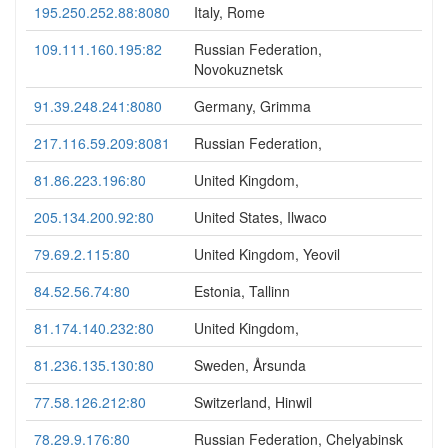
195.250.252.88:8080
Italy, Rome
109.111.160.195:82
Russian Federation,
Novokuznetsk
91.39.248.241:8080
Germany, Grimma
217.116.59.209:8081
Russian Federation,
81.86.223.196:80
United Kingdom,
205.134.200.92:80
United States, Ilwaco
79.69.2.115:80
United Kingdom, Yeovil
84.52.56.74:80
Estonia, Tallinn
81.174.140.232:80
United Kingdom,
81.236.135.130:80
Sweden, Årsunda
77.58.126.212:80
Switzerland, Hinwil
78.29.9.176:80
Russian Federation, Chelyabinsk