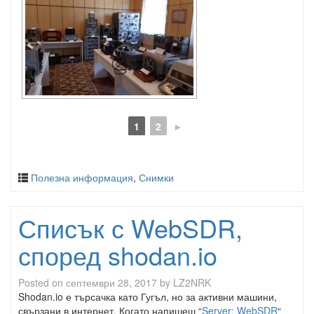
1
2
►
Полезна информация
,
Снимки
Списък с WebSDR,
според shodan.io
Posted on
септември 28, 2017
by
LZ2NRK
Shodan.io е търсачка като Гугъл, но за активни машини,
свързани в интернет. Когато напишеш “
Server: WebSDR
“