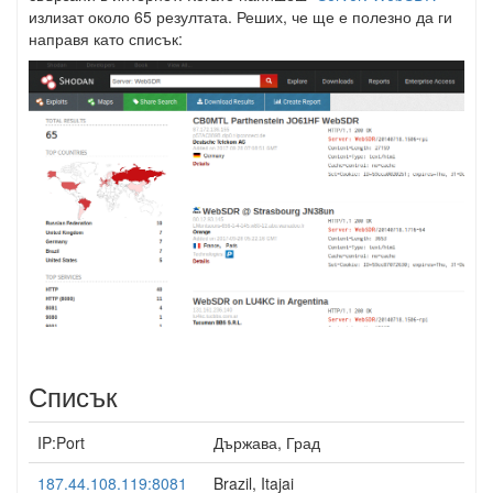
излизат около 65 резултата. Реших, че ще е полезно да ги
направя като списък:
Списък
IP:Port
Държава, Град
187.44.108.119:8081
Brazil, Itajai