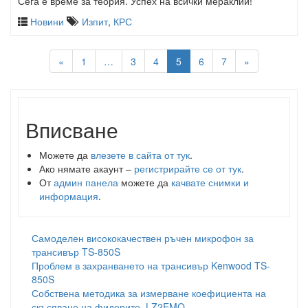
Сега е време за теория. Успех на всички мераклии!
Новини
Изпит
,
КРС
«
1
…
3
4
5
6
7
»
Вписване
Можете да
влезете в сайта от тук
.
Ако нямате акаунт –
регистрирайте се от тук
.
От
админ панела
можете да
качвате снимки и
информация
.
Самоделен висококачествен ръчен микрофон за
трансивър TS-850S
Проблем в захранването на трансивър Kenwood TS-
850S
Собствена методика за измерване коефициента на
скъсяване на фидерите. LZ2EMO