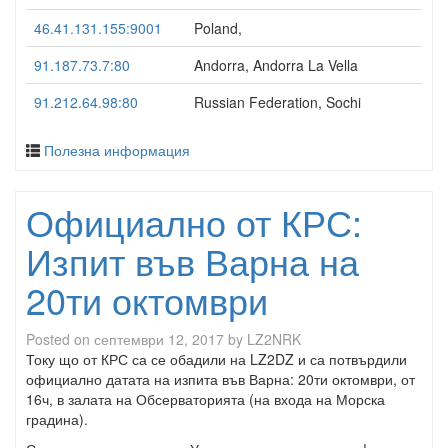
46.41.131.155:9001
Poland,
91.187.73.7:80
Andorra, Andorra La Vella
91.212.64.98:80
Russian Federation, Sochi
Полезна информация
Официално от КРС:
Изпит във Варна на
20ти октомври
Posted on
септември 12, 2017
by
LZ2NRK
Току що от КРС са се обадили на LZ2DZ и са потвърдили
официално датата на изпита във Варна: 20ти октомври, от
16ч, в залата на Обсерваторията (на входа на Морска
градина).