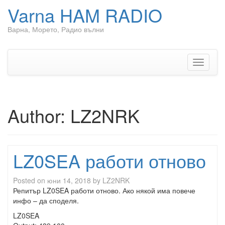
Varna HAM RADIO
Варна, Морето, Радио вълни
Skip to content
Toggle n
Author:
LZ2NRK
LZ0SEA работи отново
Posted on
юни 14, 2018
by
LZ2NRK
Репитър LZ0SEA работи отново. Ако някой има повече
инфо – да споделя.
LZ0SEA