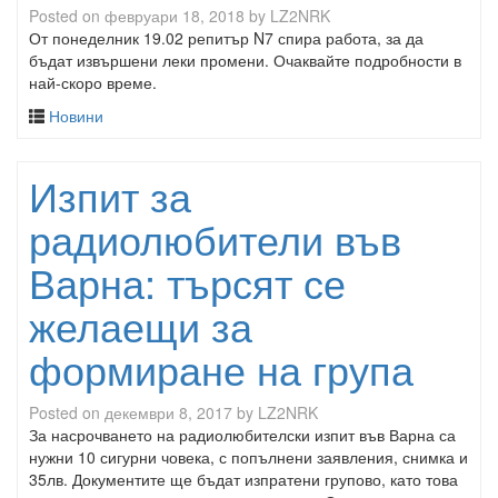
Posted on
февруари 18, 2018
by
LZ2NRK
От понеделник 19.02 репитър N7 спира работа, за да
бъдат извършени леки промени. Очаквайте подробности в
най-скоро време.
Новини
Изпит за
радиолюбители във
Варна: търсят се
желаещи за
формиране на група
Posted on
декември 8, 2017
by
LZ2NRK
За насрочването на радиолюбителски изпит във Варна са
нужни 10 сигурни човека, с попълнени заявления, снимка и
35лв. Документите ще бъдат изпратени групово, като това