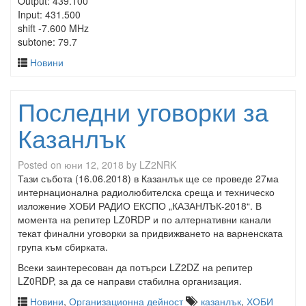
Output: 439.100
Input: 431.500
shift -7.600 MHz
subtone: 79.7
Новини
Последни уговорки за
Казанлък
Posted on
юни 12, 2018
by
LZ2NRK
Тази събота (16.06.2018) в Казанлък ще се проведе 27ма
интернационална радиолюбителска среща и техническо
изложение ХОБИ РАДИО ЕКСПО „КАЗАНЛЪК-2018“. В
момента на репитер LZ0RDP и по алтернативни канали
текат финални уговорки за придвижването на варненската
група към сбирката.
Всеки заинтересован да потърси LZ2DZ на репитер
LZ0RDP, за да се направи стабилна организация.
Новини
,
Организационна дейност
казанлък
,
ХОБИ