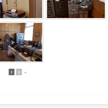
1
2
►