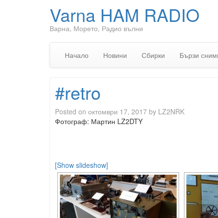
Varna HAM RADIO
Варна, Морето, Радио вълни
Начало
Новини
Сбирки
Бързи сним
#retro
Posted on
октомври 17, 2017
by
LZ2NRK
Фотограф: Мартин LZ2DTY
[Show slideshow]