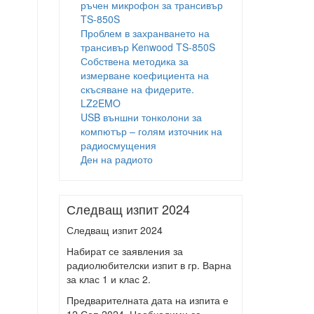
ръчен микрофон за трансивър
TS-850S
Проблем в захранването на
трансивър Kenwood TS-850S
Собствена методика за
измерване коефициента на
скъсяване на фидерите.
LZ2EMO
USB външни тонколони за
компютър – голям източник на
радиосмущения
Ден на радиото
Следващ изпит 2024
Следващ изпит 2024
Набират се заявления за
радиолюбителски изпит в гр. Варна
за клас 1 и клас 2.
Предварителната дата на изпита е