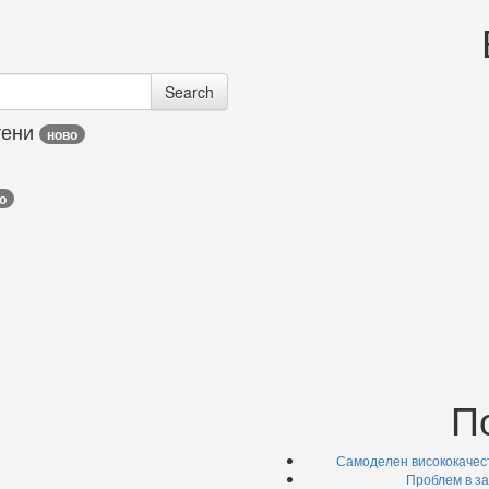
Search
тени
ново
о
П
Самоделен висококачес
Проблем в з