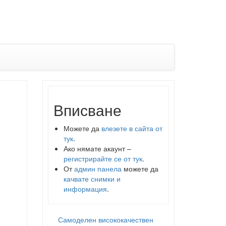
Вписване
Можете да
влезете в сайта от
тук
.
Ако нямате акаунт –
регистрирайте се от тук
.
От
админ панела
можете да
качвате снимки и
информация
.
Самоделен висококачествен