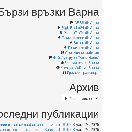
Бързи връзки Варна
APRS @ Varna
FlightRadar24 @ Varna
MarineTraffic @ Varna
Гръмотевици @ Varna
Вятър @ Varna
Градушки @ Varna
Сеизмични събития
Фейсбук група "VarnaHams"
Чешми около Варна
Камерa McDrive Варна
Градски транспорт
Архив
Архив
оследни публикации
твен ръчен микрофон за трансивър TS-850S
март 24, 2025
ахранването на трансивър Kenwood TS-850S
март 24, 2025