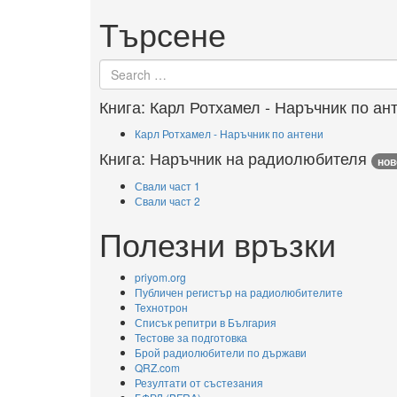
Търсене
Search for
Книга: Карл Ротхамел - Наръчник по ан
Карл Ротхамел - Наръчник по антени
Книга: Наръчник на радиолюбителя
нов
Свали част 1
Свали част 2
Полезни връзки
priyom.org
Публичен регистър на радиолюбителите
Технотрон
Списък репитри в България
Тестове за подготовка
Брой радиолюбители по държави
QRZ.com
Резултати от състезания