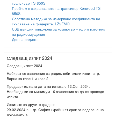
трансивър TS-850S
Проблем в захранването на трансивър Kenwood TS-
850S
Собствена методика за измерване коефициента на
скъсяване на фидерите. LZ2EMO
USB външни тонколони за компютър – голям източник
на радиосмущения
Ден на радиото
Следващ изпит 2024
Следващ изпит 2024
Набират се заявления за радиолюбителски изпит в гр.
Варна за клас 1 и клас 2.
Предварителната дата на изпита е 12.Сеп.2024.
Необходими са минимум 10 заявления за да се проведе
изпита.
Изпитите за другите градове:
29.02.2024 г. – гр. София (крайният срок за подаване на
документи е