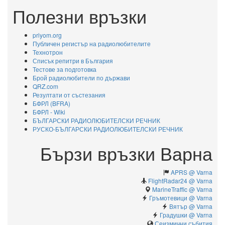
Полезни връзки
priyom.org
Публичен регистър на радиолюбителите
Технотрон
Списък репитри в България
Тестове за подготовка
Брой радиолюбители по държави
QRZ.com
Резултати от състезания
БФРЛ (BFRA)
БФРЛ - Wiki
БЪЛГАРСКИ РАДИОЛЮБИТЕЛСКИ РЕЧНИК
РУСКО-БЪЛГАРСКИ РАДИОЛЮБИТЕЛСКИ РЕЧНИК
Бързи връзки Варна
APRS @ Varna
FlightRadar24 @ Varna
MarineTraffic @ Varna
Гръмотевици @ Varna
Вятър @ Varna
Градушки @ Varna
Сеизмични събития