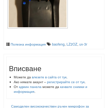
Полезна информация
baofeng
,
LZ2OZ
,
uv-3r
Вписване
Можете да
влезете в сайта от тук
.
Ако нямате акаунт –
регистрирайте се от тук
.
От
админ панела
можете да
качвате снимки и
информация
.
Самоделен висококачествен ръчен микрофон за