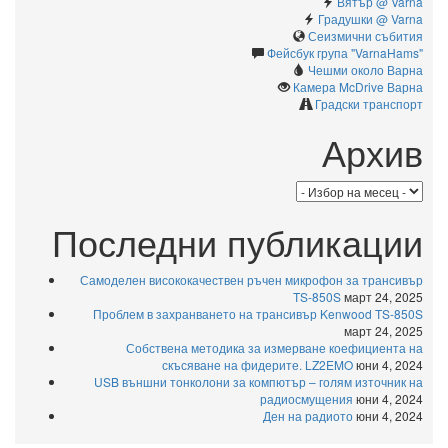
Вятър @ Varna
Градушки @ Varna
Сеизмични събития
Фейсбук група "VarnaHams"
Чешми около Варна
Камерa McDrive Варна
Градски транспорт
Архив
Архив
Последни публикации
Самоделен висококачествен ръчен микрофон за трансивър
TS-850S
март 24, 2025
Проблем в захранването на трансивър Kenwood TS-850S
март 24, 2025
Собствена методика за измерване коефициента на
скъсяване на фидерите. LZ2EMO
юни 4, 2024
USB външни тонколони за компютър – голям източник на
радиосмущения
юни 4, 2024
Ден на радиото
юни 4, 2024