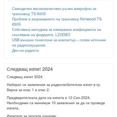
Самоделен висококачествен ръчен микрофон за
трансивър TS-850S
Проблем в захранването на трансивър Kenwood TS-
850S
Собствена методика за измерване коефициента на
скъсяване на фидерите. LZ2EMO
USB външни тонколони за компютър – голям източник
на радиосмущения
Ден на радиото
Следващ изпит 2024
Следващ изпит 2024
Набират се заявления за радиолюбителски изпит в гр.
Варна за клас 1 и клас 2.
Предварителната дата на изпита е 12.Сеп.2024.
Необходими са минимум 10 заявления за да се проведе
изпита.
Изпитите за другите градове: