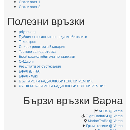
Свали част 1
Свали част 2
Полезни връзки
priyom.org
Публичен регистър на радиолюбителите
Технотрон
Списък репитри в България
Тестове за подготовка
Брой радиолюбители по държави
QRZ.com
Резултати от състезания
БФРЛ (BFRA)
БФРЛ - Wiki
БЪЛГАРСКИ РАДИОЛЮБИТЕЛСКИ РЕЧНИК
РУСКО-БЪЛГАРСКИ РАДИОЛЮБИТЕЛСКИ РЕЧНИК
Бързи връзки Варна
APRS @ Varna
FlightRadar24 @ Varna
MarineTraffic @ Varna
Гръмотевици @ Varna