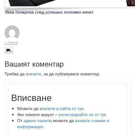
Лека почерпка след успешно положен изпит.
LZ2OZ
0
Вашият коментар
Трябва да
влезете
, за да публикувате коментар.
Вписване
Можете да
влезете в сайта от тук
.
Ако нямате акаунт –
регистрирайте се от тук
.
От
админ панела
можете да
качвате снимки и
информация
.