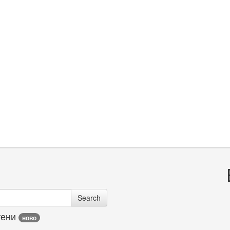
Search
тени
ново