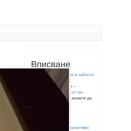
Вписване
Можете да
влезете в сайта от
тук
.
Ако нямате акаунт –
регистрирайте се от тук
.
От
админ панела
можете да
качвате снимки и
информация
.
Самоделен висококачествен