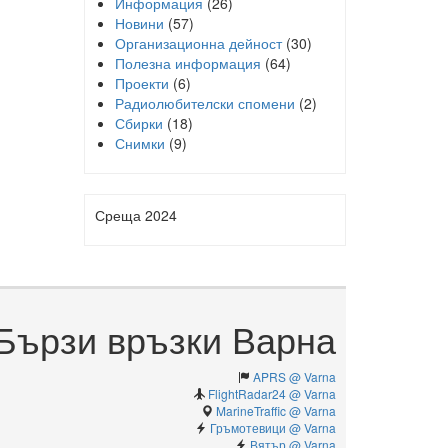
Информация
(26)
Новини
(57)
Организационна дейност
(30)
Полезна информация
(64)
Проекти
(6)
Радиолюбителски спомени
(2)
Сбирки
(18)
Снимки
(9)
Среща 2024
Бързи връзки Варна
APRS @ Varna
FlightRadar24 @ Varna
MarineTraffic @ Varna
Гръмотевици @ Varna
Вятър @ Varna