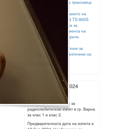
ръчен микрофон за трансивър
TS-850S
Проблем в захранването на
трансивър Kenwood TS-850S
Собствена методика за
измерване коефициента на
скъсяване на фидерите.
LZ2EMO
USB външни тонколони за
компютър – голям източник на
радиосмущения
Ден на радиото
Следващ изпит 2024
Следващ изпит 2024
Набират се заявления за
радиолюбителски изпит в гр. Варна
за клас 1 и клас 2.
Предварителната дата на изпита е