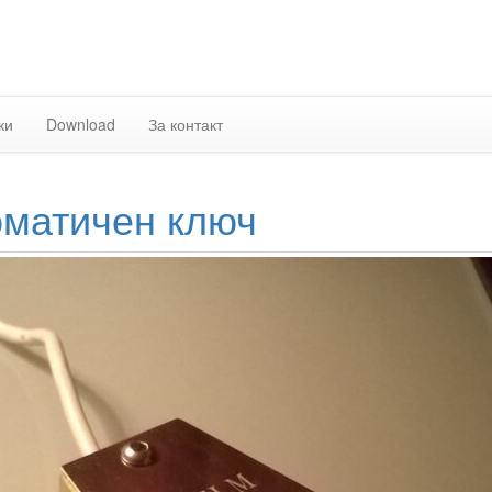
Skip
to
content
ки
Download
За контакт
оматичен ключ