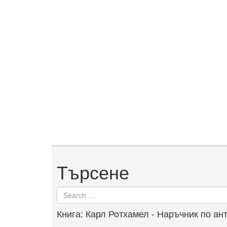
Търсене
Search
for
Книга: Карл Ротхамел - Наръчник по ан