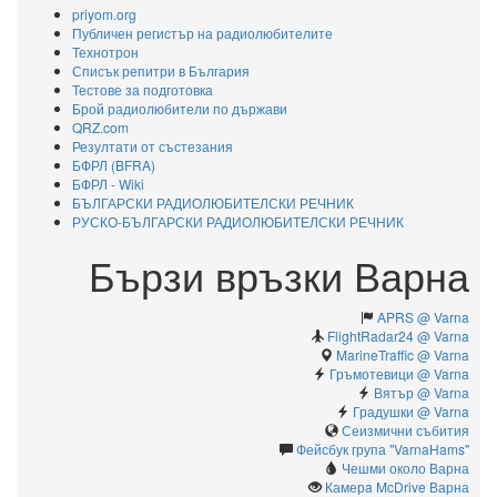
priyom.org
Публичен регистър на радиолюбителите
Технотрон
Списък репитри в България
Тестове за подготовка
Брой радиолюбители по държави
QRZ.com
Резултати от състезания
БФРЛ (BFRA)
БФРЛ - Wiki
БЪЛГАРСКИ РАДИОЛЮБИТЕЛСКИ РЕЧНИК
РУСКО-БЪЛГАРСКИ РАДИОЛЮБИТЕЛСКИ РЕЧНИК
Бързи връзки Варна
APRS @ Varna
FlightRadar24 @ Varna
MarineTraffic @ Varna
Гръмотевици @ Varna
Вятър @ Varna
Градушки @ Varna
Сеизмични събития
Фейсбук група "VarnaHams"
Чешми около Варна
Камерa McDrive Варна