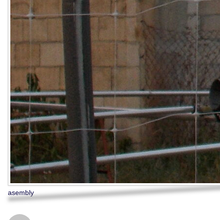
asembly