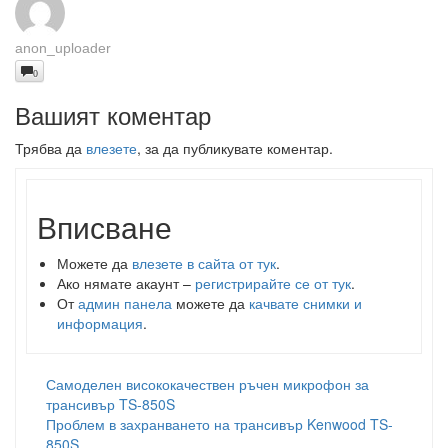
anon_uploader
0
Вашият коментар
Трябва да
влезете
, за да публикувате коментар.
Вписване
Можете да
влезете в сайта от тук
.
Ако нямате акаунт –
регистрирайте се от тук
.
От
админ панела
можете да
качвате снимки и
информация
.
Самоделен висококачествен ръчен микрофон за
трансивър TS-850S
Проблем в захранването на трансивър Kenwood TS-
850S