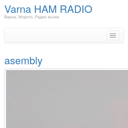
Varna HAM RADIO
Варна, Морето, Радио вълни
Skip
to
content
Toggle
navigati
asembly