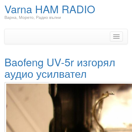
Varna HAM RADIO
Варна, Морето, Радио вълни
Skip
to
content
Toggle
navigati
Baofeng UV-5r изгорял
аудио усилвател