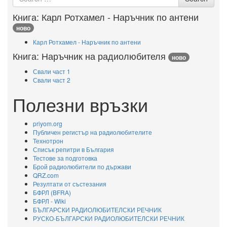
for
Книга: Карл Ротхамел - Наръчник по антени
ново
Карл Ротхамел - Наръчник по антени
Книга: Наръчник на радиолюбителя
ново
Свали част 1
Свали част 2
Полезни връзки
priyom.org
Публичен регистър на радиолюбителите
Технотрон
Списък репитри в България
Тестове за подготовка
Брой радиолюбители по държави
QRZ.com
Резултати от състезания
БФРЛ (BFRA)
БФРЛ - Wiki
БЪЛГАРСКИ РАДИОЛЮБИТЕЛСКИ РЕЧНИК
РУСКО-БЪЛГАРСКИ РАДИОЛЮБИТЕЛСКИ РЕЧНИК