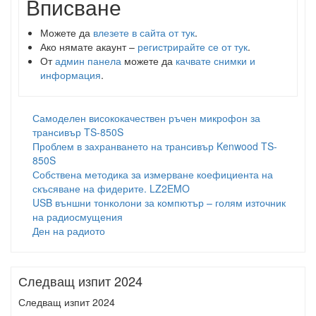
Вписване
Можете да
влезете в сайта от тук
.
Ако нямате акаунт –
регистрирайте се от тук
.
От
админ панела
можете да
качвате снимки и
информация
.
Самоделен висококачествен ръчен микрофон за
трансивър TS-850S
Проблем в захранването на трансивър Kenwood TS-
850S
Собствена методика за измерване коефициента на
скъсяване на фидерите. LZ2EMO
USB външни тонколони за компютър – голям източник
на радиосмущения
Ден на радиото
Следващ изпит 2024
Следващ изпит 2024