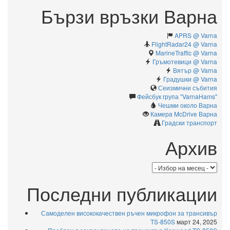
Бързи връзки Варна
APRS @ Varna
FlightRadar24 @ Varna
MarineTraffic @ Varna
Гръмотевици @ Varna
Вятър @ Varna
Градушки @ Varna
Сеизмични събития
Фейсбук група "VarnaHams"
Чешми около Варна
Камерa McDrive Варна
Градски транспорт
Архив
Архив
Последни публикации
Самоделен висококачествен ръчен микрофон за трансивър
TS-850S
март 24, 2025